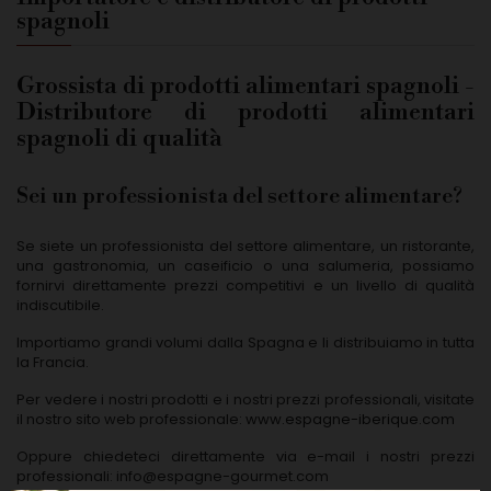
spagnoli
Grossista di prodotti alimentari spagnoli -
Distributore di prodotti alimentari
spagnoli di qualità
Sei un professionista del settore alimentare?
Se siete un professionista del settore alimentare, un ristorante,
una gastronomia, un caseificio o una salumeria, possiamo
fornirvi direttamente prezzi competitivi e un livello di qualità
indiscutibile.
Importiamo grandi volumi dalla Spagna e li distribuiamo in tutta
la Francia.
Per vedere i nostri prodotti e i nostri prezzi professionali, visitate
il nostro sito web professionale:
www.espagne-iberique.com
Oppure chiedeteci direttamente via e-mail i nostri prezzi
professionali:
info@espagne-gourmet.com