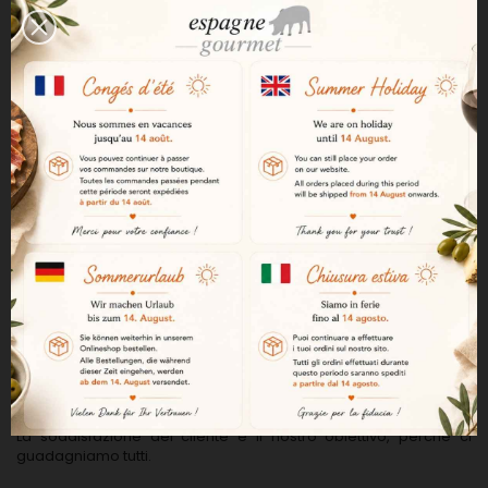
Distributore-grossista dei migliori salumi
spagnoli.
Offriamo un'ampia gamma di salumi e prosciutti iberici,
prosciutto bellota pata negra e salumi serrano.
Distribuiamo anche salumi specifici, privi di additivi e biologici,
provenienti dalle diverse regioni della Spagna.
Potete offrire ai vostri clienti un'ampia scelta di salumi spagnoli.
Fornitore di prodotti spagnoli per le
gastronomie
Disponiamo di una gamma molto ampia di prodotti, che ci
permette di fornirvi prodotti di qualità.
Selezioniamo personalmente tutti i nostri prodotti dai produttori.
La soddisfazione del cliente è il nostro obiettivo, perché ci
guadagniamo tutti.