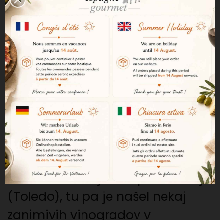
Sorta grozdja 95 % Syrah in 5 %
Grenache
75 Cl - 14,5 % vol.
Cevin je plod dela Marquesa de
Griñona, enega najbolj priznanih
vinogradnikov, ki je največ
prispeval k španskemu
vinogradništvu. Tradicionalno je
delal na terroirjih Malpicade Tajo
(Toledo), tu pa je našel nekaj
zanimivih vinogradov v