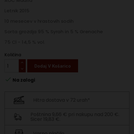
AOC Madrid
Letnik 2015
10 mesecev v hrastovih sodih
Sorta grozdja 95 % Syrah in 5 % Grenache
75 Cl - 14,5 % vol.
Količina
Dodaj V Košarico

Na zalogi
Hitra dostava v 72 urah*
Poštnina 9,66 € pri nakupu nad 200 €.
Sicer 19,83 €.
Varno plačilo