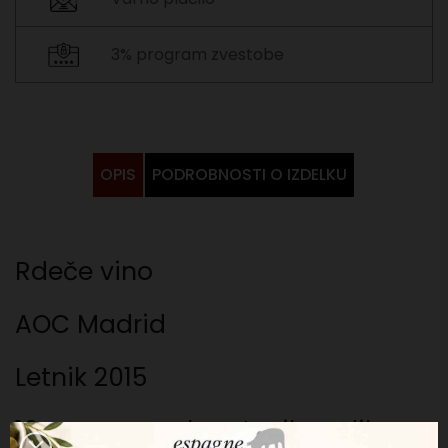
3% program zvestobe
OPIS
PODROBNOSTI O IZDELKU
Rdeče vino
AOC Madrid
Letnik 2015
10 mesecev v hrastovih sodih