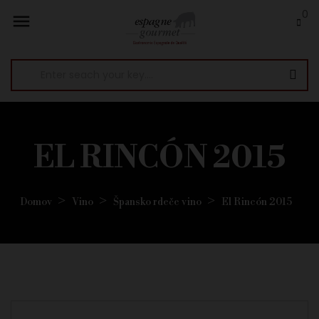
0

EL RINCÓN 2015
Domov
Vino
Špansko rdeče vino
El Rincón 2015