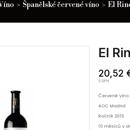
Víno
Španělské červené víno
El Rin
El Ri
20,52 
S DPH
Červené víno
AOC Madrid
Ročník 2015
10 měsíců v 