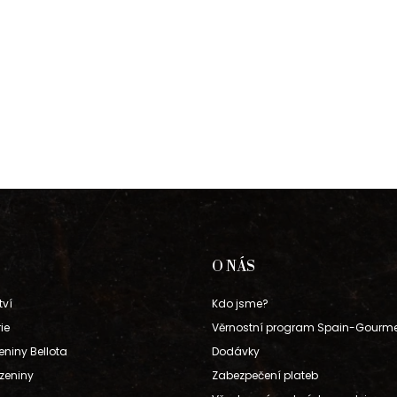
O NÁS
tví
Kdo jsme?
ie
Věrnostní program Spain-Gourm
eniny Bellota
Dodávky
zeniny
Zabezpečení plateb