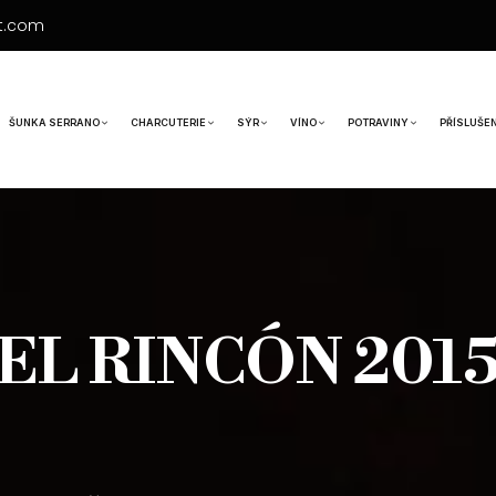
t.com
ŠUNKA SERRANO
CHARCUTERIE
SÝR
VÍNO
POTRAVINY
PŘÍSLUŠE
EL RINCÓN 201