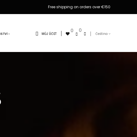
Free shipping on orders over €150
0
0
MŮJ ÚČET
Čeština
NSTVÍ
5