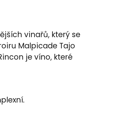
ších vinařů, který se
rroiru Malpicade Tajo
Rincon je víno, které
plexní.