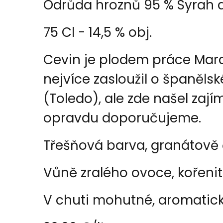
Odrůda hroznů 95 % Syrah 
75 Cl - 14,5 % obj.
Cevin je plodem práce Marq
nejvíce zasloužil o španělsk
(Toledo), ale zde našel zají
opravdu doporučujeme.
Třešňová barva, granátově 
Vůně zralého ovoce, kořeni
V chuti mohutné, aromatické