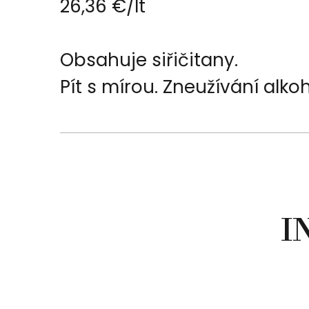
26,36 €/lt
Obsahuje siřičitany.
Pít s mírou. Zneužívání alk
I