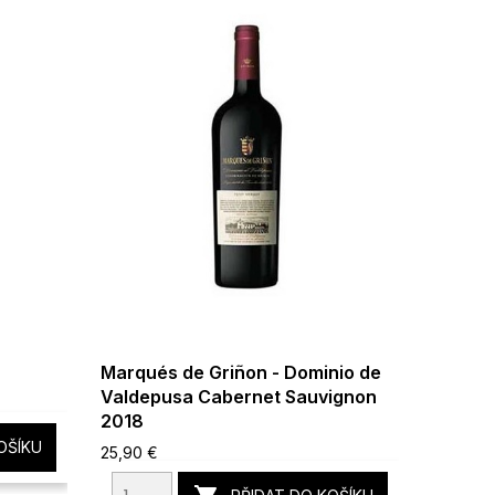
Marqués de Griñon - Dominio de
Prima 
Valdepusa Cabernet Sauvignon
15,96 €
2018
OŠÍKU
25,90 €