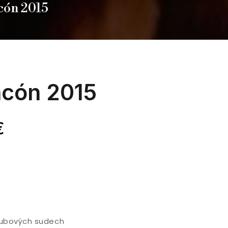
cón 2015
ncón 2015
€
dubových sudech