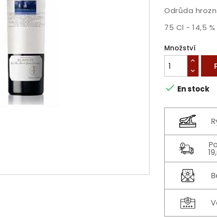
Odrůda hrozn
75 Cl - 14,5 % 
Množství

En stock
R
Po
19
B
V