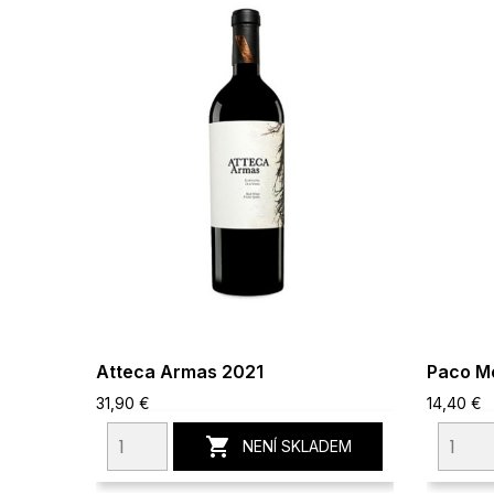
Atteca Armas 2021
Paco M
31,90 €
14,40 €

NENÍ SKLADEM