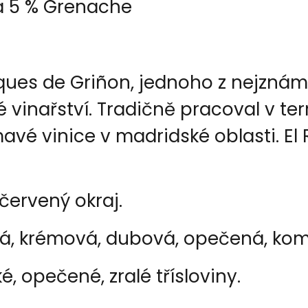
a 5 % Grenache
ues de Griñon, jednoho z nejznáměj
é vinařství. Tradičně pracoval v te
mavé vinice v madridské oblasti. El 
červený okraj.
tá, krémová, dubová, opečená, kom
, opečené, zralé třísloviny.