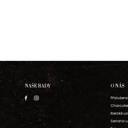
NAŠE RADY
O NÁS
Příslušens
Charcuter
Iberské uz
Serrana u