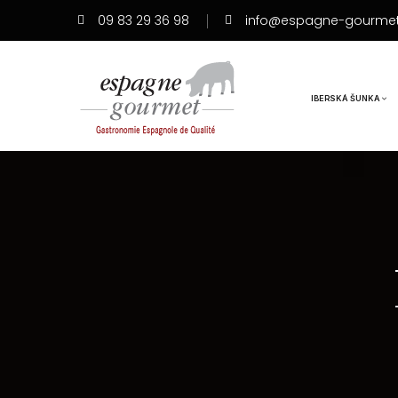
09 83 29 36 98
info@espagne-gourme
IBERSKÁ ŠUNKA