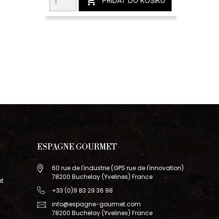

PŘIDAT DO KOŠÍKU
ESPAGNE GOURMET
60 rue de l'industrie (GPS rue de l'innovation)
78200 Buchelay (Yvelines) France
et
+33 (0)9 83 29 36 98
info@espagne-gourmet.com
78200 Buchelay (Yvelines) France