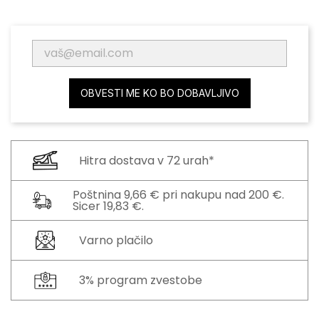
OBVESTI ME KO BO DOBAVLJIVO
Hitra dostava v 72 urah*
Poštnina 9,66 € pri nakupu nad 200 €.
Sicer 19,83 €.
Varno plačilo
3% program zvestobe