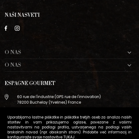
NAŠI NASVETI
O NAS

O NAS

ESPAGNE GOURMET
60 rue de l'industrie (GPS rue de l'innovation)
78200 Buchelay (Yvelines) France
+33 (0)9 83 29 36 98
Uporabljamo lastne piškotke in piškotke tretjih oseb za analizo naših
info@espagne-gourmet.com
storitev in vam prikazujemo oglase, povezane z vašimi
78200 Buchelay (Yvelines) France
nastavitvami na podlagi profila, ustvarjenega na podlagi vaših
brskalnih navad (npr. obiskanih strani). Pridobite več informacij in
konfigurirajte svoje nastavitve
TUKAJ
.