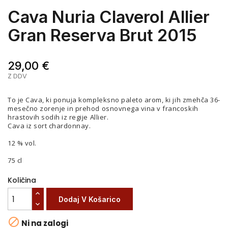
Cava Nuria Claverol Allier
Gran Reserva Brut 2015
29,00 €
Z DDV
To je Cava, ki ponuja kompleksno paleto arom, ki jih zmehča 36-
mesečno zorenje in prehod osnovnega vina v francoskih
hrastovih sodih iz regije Allier.
Cava iz sort chardonnay.
12 % vol.
75 cl
Količina
Dodaj V Košarico

Ni na zalogi