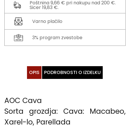
Poštnina 9,66 € pri nakupu nad 200 €.
Sicer 19,83 €.
Varno plačilo
3% program zvestobe
OPIS
PODROBNOSTI O IZDELKU
AOC Cava
Sorta grozdja: Cava: Macabeo,
Xarel-lo, Parellada