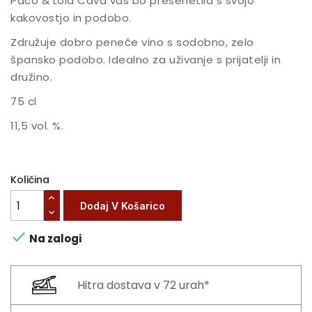
Paco & Lola Cava vas bo presenetila s svojo
kakovostjo in podobo.
Združuje dobro peneče vino s sodobno, zelo
špansko podobo. Idealno za uživanje s prijatelji in
družino.
75 cl
11,5 vol. %.
Količina
Dodaj V Košarico

Na zalogi
Hitra dostava v 72 urah*