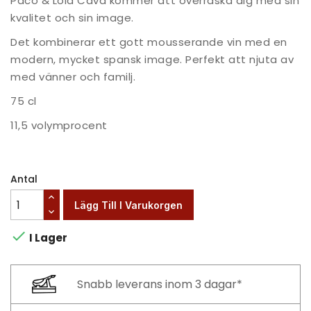
Paco & Lola Cava kommer att överraska dig med sin
kvalitet och sin image.
Det kombinerar ett gott mousserande vin med en
modern, mycket spansk image. Perfekt att njuta av
med vänner och familj.
75 cl
11,5 volymprocent
Antal
Lägg Till I Varukorgen

I Lager
Snabb leverans inom 3 dagar*