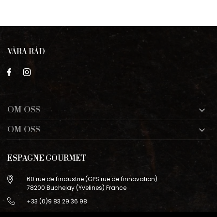
VÅRA RÅD
OM OSS

OM OSS

ESPAGNE GOURMET
60 rue de l'industrie (GPS rue de l'innovation)
78200 Buchelay (Yvelines) France
+33 (0)9 83 29 36 98
info@espagne-gourmet.com