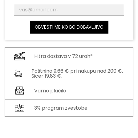
OBVESTI ME KO BO DOBAVLJIVO
Hitra dostava v 72 urah*
Poštnina 9,66 € pri nakupu nad 200 €.
Sicer 19,83 €.
Varno plačilo
3% program zvestobe