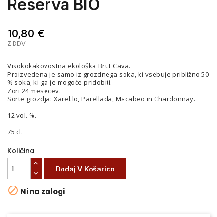
Reserva BIO
10,80 €
Z DDV
Visokokakovostna ekološka Brut Cava.
Proizvedena je samo iz grozdnega soka, ki vsebuje približno 50
% soka, ki ga je mogoče pridobiti.
Zori 24 mesecev.
Sorte grozdja: Xarel.lo, Parellada, Macabeo in Chardonnay.
12 vol. %.
75 cl.
Količina
Dodaj V Košarico

Ni na zalogi