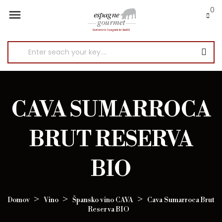
0

CAVA SUMARROCA
BRUT RESERVA
BIO
Domov
Vino
Špansko vino CAVA
Cava Sumarroca Brut
Reserva BIO