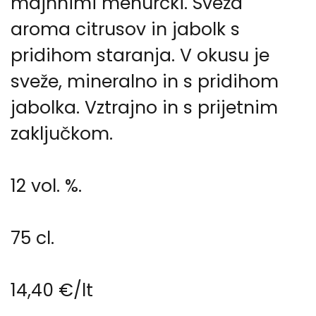
majhnimi mehurčki. Sveža
aroma citrusov in jabolk s
pridihom staranja. V okusu je
sveže, mineralno in s pridihom
jabolka. Vztrajno in s prijetnim
zaključkom.
12 vol. %.
75 cl.
14,40 €/lt