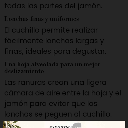
todas las partes del jamón.
Lonchas finas y uniformes
El cuchillo permite realizar
fácilmente lonchas largas y
finas, ideales para degustar.
Una hoja alveolada para un mejor
deslizamiento
Las ranuras crean una ligera
cámara de aire entre la hoja y el
jamón para evitar que las
lonchas se peguen al cuchillo.
Un corte más fluido