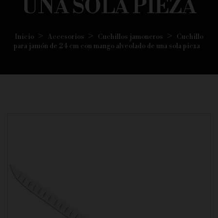
UNA SOLA PIEZA
Inicio
Accesorios
Cuchillos jamoneros
Cuchillo
para jamón de 24 cm con mango alveolado de una sola pieza