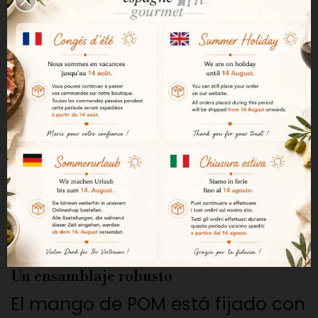
La hoja se desliza más
fácilmente durante el corte, lo
que proporciona una mayor
comodidad de uso.
¿Qué es un cuchillo Uniblock?
Un cuchillo Uniblock tiene una
hoja que se extiende hasta el
mango para ofrecer mayor
solidez y estabilidad.
Un ensamblaje robusto
El mango de POM está fijado con