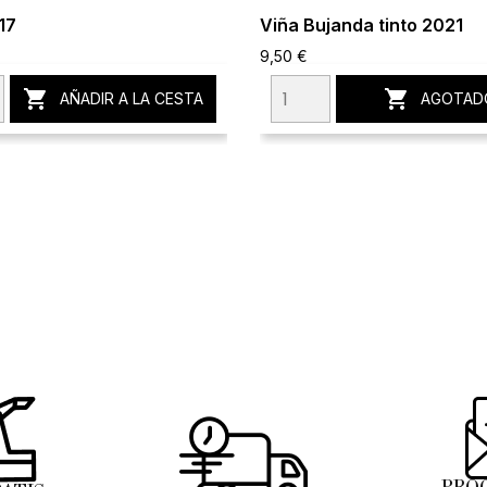
17
Viña Bujanda tinto 2021
9,50 €


AÑADIR A LA CESTA
AGOTAD