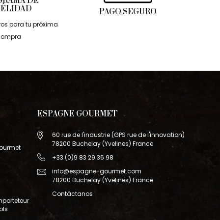
GRAMA DE
DÉLIDAD
PAGO SEGURO
os para tu próxima
compra
ESPAGNE GOURMET
60 rue de l'industrie (GPS rue de l'innovation)
78200 Buchelay (Yvelines) France
Gourmet
+33 (0)9 83 29 36 98
info@espagne-gourmet.com
78200 Buchelay (Yvelines) France
Contáctanos
mporteteur
ols