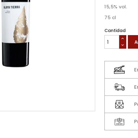
15,5% vol.
75 cl
Cantidad
A
E
E
P
P