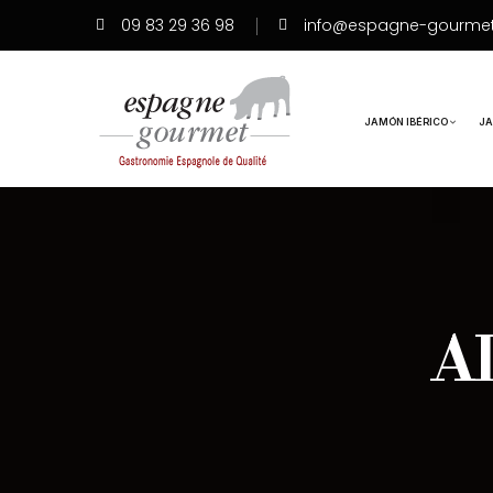
09 83 29 36 98
info@espagne-gourme
JAMÓN IBÉRICO
JA
A