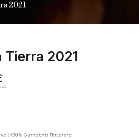
ra 2021
 Tierra 2021
€
idos
uva :
100% Garnacha Tintorera