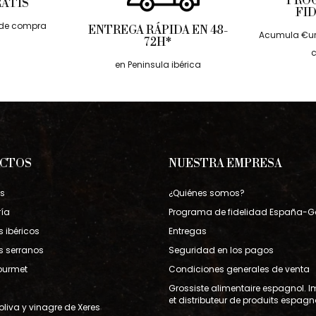
PRO
RATIS
FI
€ de compra
ENTREGA RÁPIDA EN 48-
Acumula €ur
72H*
en Peninsula ibérica
CTOS
NUESTRA EMPRESA
os
¿Quiénes somos?
ría
Programa de fidelidad España-
 ibéricos
Entregas
s serranos
Seguridad en los pagos
ourmet
Condiciones generales de venta
Grossiste alimentaire espagnol. I
et distributeur de produits espagn
oliva y vinagre de Xeres