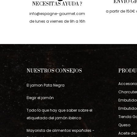
ENVÍO G
NECESITAS AYUDA ?
a partir de 150
info@espagne-gourmet.com
de lunes a viernes de 9h a 16h
NUESTROS CONSEJOS
PRODU
Accesori
El jamon Pata Negra
Charcute
Elegir el jamón
Embutidos
Embutido
Todo lo que hay que saber sobre el
Tienda G
etiquetado del jamón ibérico
Queso
Mayorista de alimentos españoles -
Aceite de 