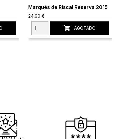
Marqués de Riscal Reserva 2015
Prima 
24,90 €
15,96 €

O
AGOTADO