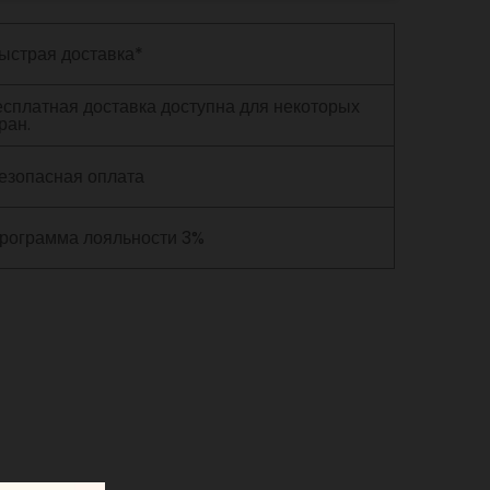
ыстрая доставка*
сплатная доставка доступна для некоторых
ран.
езопасная оплата
рограмма лояльности 3%