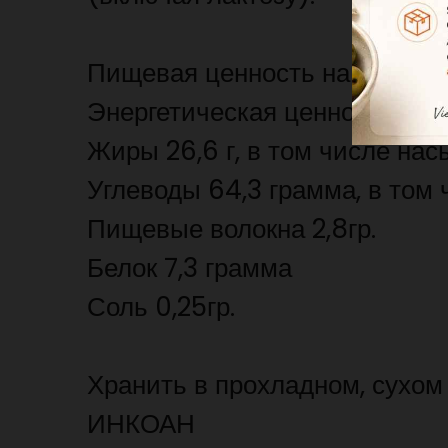
Пищевая ценность на 100 г:
Энергетическая ценность 2157
Жиры 26,6 г, в том числе нас
Углеводы 64,3 грамма, в том 
Пищевые волокна 2,8гр.
Белок 7,3 грамма
Соль 0,25гр.
Хранить в прохладном, сухом
ИНКОАН