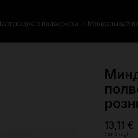
антекадос и полвороны
Миндальный пол
Мин
полв
розн
13,11 €
(13,11 € / kg)