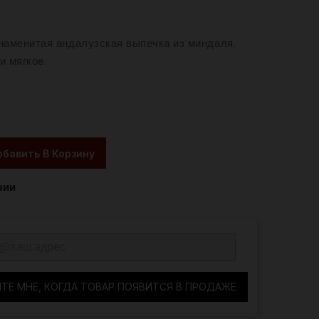
наменитая андалузская выпечка из миндаля.
и мягкое.
бавить В Корзину
чии
Е МНЕ, КОГДА ТОВАР ПОЯВИТСЯ В ПРОДАЖЕ