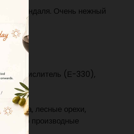
ая из миндаля. Очень нежный
р), подкислитель (Е-330),
 кунжута, лесные орехи,
око и его производные