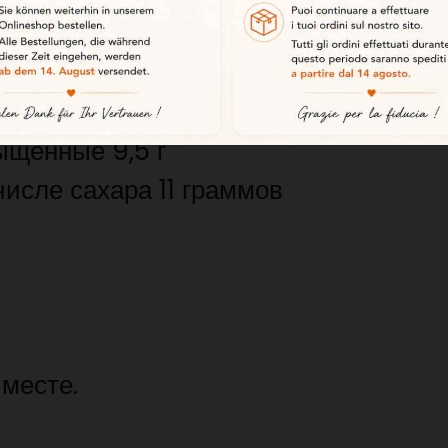
 кДж 514 ккал
ыщенные 9,5 г
числе сахара 11 граммов
 месте.