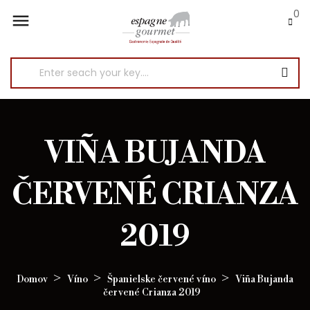
0

VIÑA BUJANDA
ČERVENÉ CRIANZA
2019
Domov
Víno
Španielske červené víno
Viña Bujanda
červené Crianza 2019