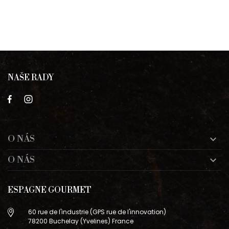
NAŠE RADY
O NÁS

O NÁS

ESPAGNE GOURMET
60 rue de l'industrie (GPS rue de l'innovation)
78200 Buchelay (Yvelines) France