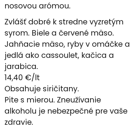
nosovou arómou.
Zvlášť dobré k stredne vyzretým
syrom. Biele a červené mäso.
Jahňacie mäso, ryby v omáčke a
jedlá ako cassoulet, kačica a
jarabica.
14,40 €/lt
Obsahuje siričitany.
Pite s mierou. Zneužívanie
alkoholu je nebezpečné pre vaše
zdravie.