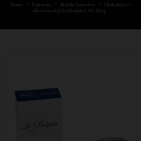
Home
Potraviny
Mořské konzervy
Chobotnice v
olivovém oleji La Brujula č. 80. 110 g