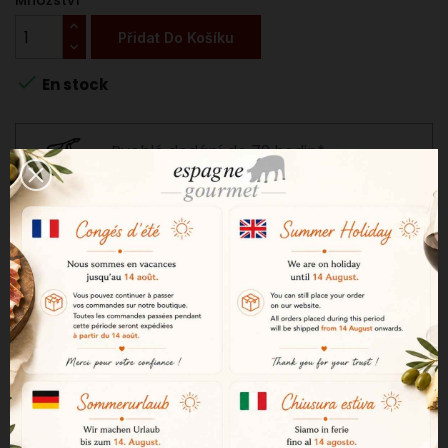
Množství
Přidat Do Košíku

En stock
Rychlé dodání do 72 hodin*
Poštovné 9,58 € při nákupu nad 200
€. Jinak 19,66 €.
Bezpečná platba
Věrnostní program 3 %
POPIS
PODROBNOSTI O PRODUKTU