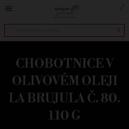
0

CHOBOTNICE V
OLIVOVÉM OLEJI
LA BRUJULA Č. 80.
110 G