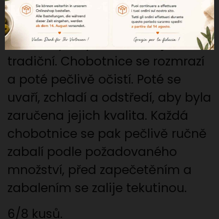
Proces výroby chobotnic je zcela
tradiční. Chobotnice se rozmrazí
a poté pečlivě očistí. Poté se
uvaří, zchladí a odstředí, aby byla
zaručena jejich kvalita. Každá
chobotnice se pak pečlivě ručně
zabalí podle požadovaného
množství, před zapečetěním a
zabalením se zalije tekutinou.
6/8 kusů.