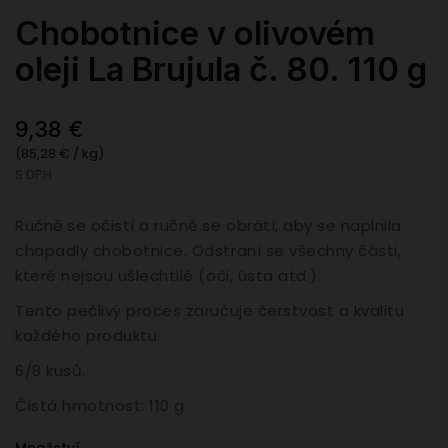
Chobotnice v olivovém
oleji La Brujula č. 80. 110 g
9,38 €
(85,28 € / kg)
S DPH
Ručně se očistí a ručně se obrátí, aby se naplnila
chapadly chobotnice. Odstraní se všechny části,
které nejsou ušlechtilé (oči, ústa atd.).
Tento pečlivý proces zaručuje čerstvost a kvalitu
každého produktu.
6/8 kusů.
Čistá hmotnost: 110 g