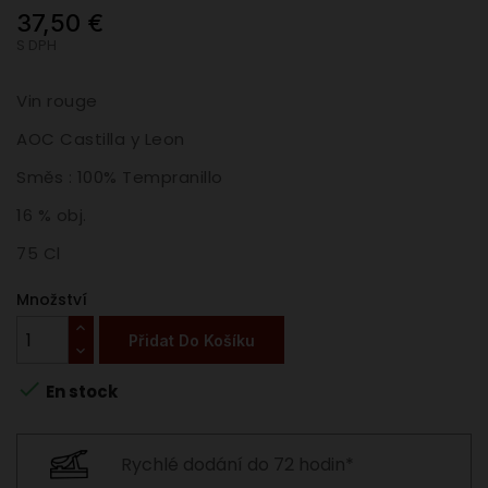
37,50 €
S DPH
Vin rouge
AOC Castilla y Leon
Směs :
100% Tempranillo
16 % obj.
75 Cl
Množství
Přidat Do Košíku

En stock
Rychlé dodání do 72 hodin*