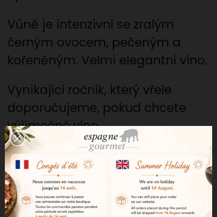
Vůně je intenzivní se zralým
černým ovocem, pečeným a
kořeněným. Velmi elegantní víno.
Vynikající ročník, který vřele
doporučujeme, pokud chcete
výjimečné víno.
Velmi dobře vyvážené mezi
svěžím a vyzrálým.
Velmi dobré víno na ležení.