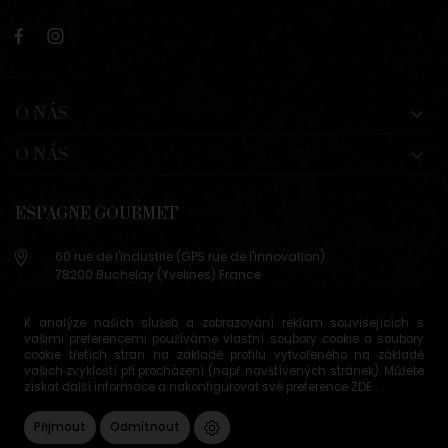
O NÁS

O NÁS

ESPAGNE GOURMET
60 rue de l'industrie (GPS rue de l'innovation)
78200 Buchelay (Yvelines) France
+33 (0)9 83 29 36 98
K analýze našich služeb a zobrazování reklam souvisejících s
info@espagne-gourmet.com
vašimi preferencemi používáme vlastní soubory cookie a soubory
78200 Buchelay (Yvelines) France
cookie třetích stran na základě profilu vytvořeného na základě
vašich zvyklostí při procházení (např. navštívených stránek). Můžete
získat další informace a nakonfigurovat své preference
ZDE
.
Podmínky prodeje
Správa souborů cookie
Přijmout
Odmítnout