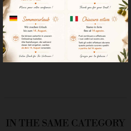
Toto víno zrálo 20 měsíců v
dubových sudech.
Obsahuje siřičitany.
Pijte s mírou. Zneužívání alkoholu
je nebezpečné pro vaše zdraví.
IN THE SAME CATEGORY