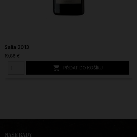
Salia 2013
19,88 €

PŘIDAT DO KOŠÍKU
NAŠE RADY