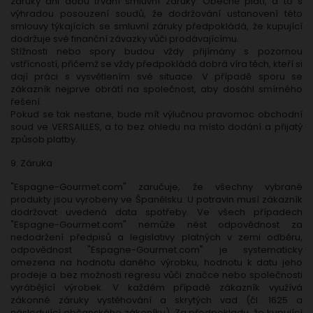
záruky ani dobu trvání smluvní záruky. Obecně platí, a to s
výhradou posouzení soudů, že dodržování ustanovení této
smlouvy týkajících se smluvní záruky předpokládá, že kupující
dodržuje své finanční závazky vůči prodávajícímu.
Stížnosti nebo spory budou vždy přijímány s pozornou
vstřícností, přičemž se vždy předpokládá dobrá víra těch, kteří si
dají práci s vysvětlením své situace. V případě sporu se
zákazník nejprve obrátí na společnost, aby dosáhl smírného
řešení.
Pokud se tak nestane, bude mít výlučnou pravomoc obchodní
soud ve VERSAILLES, a to bez ohledu na místo dodání a přijatý
způsob platby.
9. Záruka
"Espagne-Gourmet.com" zaručuje, že všechny vybrané
produkty jsou vyrobeny ve Španělsku. U potravin musí zákazník
dodržovat uvedená data spotřeby. Ve všech případech
"Espagne-Gourmet.com" nemůže nést odpovědnost za
nedodržení předpisů a legislativy platných v zemi odběru,
odpovědnost "Espagne-Gourmet.com" je systematicky
omezena na hodnotu daného výrobku, hodnotu k datu jeho
prodeje a bez možnosti regresu vůči značce nebo společnosti
vyrábějící výrobek. V každém případě zákazník využívá
zákonné záruky vystěhování a skrytých vad (čl. 1625 a
následující občanského zákoníku). Za předpokladu, že kupující