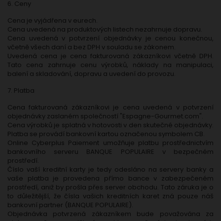
6. Ceny
Cena je vyjádřena v eurech.
Cena uvedená na produktových listech nezahrnuje dopravu.
Cena uvedená v potvrzení objednávky je cenou konečnou,
včetně všech daní a bez DPH v souladu se zákonem.
Uvedená cena je cena fakturovaná zákazníkovi včetně DPH.
Tato cena zahrnuje cenu výrobků, náklady na manipulaci,
balení a skladování, dopravu a uvedení do provozu.
7. Platba
Cena fakturovaná zákazníkovi je cena uvedená v potvrzení
objednávky zaslaném společností "Espagne-Gourmet.com".
Cena výrobků je splatná v hotovosti v den skutečné objednávky.
Platba se provádí bankovní kartou označenou symbolem CB.
Online Cyberplus Paiement umožňuje platbu prostřednictvím
bankovního serveru BANQUE POPULAIRE v bezpečném
prostředí.
Číslo vaší kreditní karty je tedy odesláno na servery banky a
vaše platba je provedena přímo bance v zabezpečeném
prostředí, aniž by prošla přes server obchodu. Tato záruka je o
to důležitější, že čísla vašich kreditních karet zná pouze náš
bankovní partner (BANQUE POPULAIRE).
Objednávka potvrzená zákazníkem bude považována za