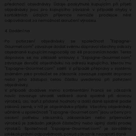
předchozí objednávky. Údaje poskytnuté kupujícím při přijetí
objednávky jsou pro kupujícího závazné: v případě chyby v
kontaktních údajích příjemce nemůže prodejce nést
odpovědnost za nemožnost doručení výrobku.
4. Dodání na
Po potvrzení objednávky se společnost "Espagne-
Gourmet.com" zavazuje dodat svému dopravci všechny odkazy
objednané kupujícím nejpozději do 48 pracovních hodin. Tento
dopravce se na základě smlouvy s "Espagne-Gourmet.com"
zavazuje doručit objednávku na adresu kupujícího, kterou mu
"Espagne-Gourmet.com" sdělí. V případě přepravy v systému
známém jako protiúčet se zákazník zavazuje zaplatit dopravci
nebo jeho zástupci celou částku uvedenou při potvrzení
objednávky.
V případě dodávek mimo kontinentální Francii se zákazník
navíc zavazuje uhradit veškeré daně splatné při dovozu
výrobků, clo, daň z přidané hodnoty a další daně splatné podle
zákonů země, v níž je objednávka přijata. Všechny objednávky
učiněné u společnosti "Espagne-Gourmet.com" jsou určeny pro
osobní potřebu zákazníků, zákazníkům nebo příjemcům
výrobků je zakázán jakýkoli částečný nebo úplný další prodej
výrobků. Společnost "Espagne-Gourmet.com" je zproštěna
jakékoli právní odpovědnosti, pokud zákazník nezaplatí daně.