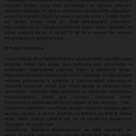
prokáže skrytou vadu, musí prodávající ze zákona odstranit
všechny následky (čl. 1641 a následující občanského zákoníku);
pokud se kupující obrátí na soud, musí tak učinit v "krátké lhůtě"
od zjištění skryté vady (čl. 1648 občanského zákoníku).
Zákaznický servis můžete kontaktovat: 5 dní v týdnu (pondělí až
pátek včetně) na tel. č. 09 83 03 96 98 e-mailem na adrese
info@espagne-gourmet.com
.
10. Právní informace
Osobní údaje shromažďované pro účely prodeje na dálku jsou
povinné, neboť tyto údaje jsou nezbytné pro zpracování a
směrování objednávek, přípravu faktur a záručních smluv.
Neposkytnutí těchto údajů bude mít za následek, že objednávka
nebude potvrzena. V souladu s francouzským zákonem o
ochraně osobních údajů (Loi Informatique et Libertés) bylo
zpracování osobních údajů týkajících se zákazníků oznámeno
francouzskému úřadu pro ochranu osobních údajů
(Commission Nationale de l'Informatique et des Libertés - CNIL).
Zákazníci mají právo na přístup ke svým osobním údajům, jejich
úpravu, opravu a výmaz (článek 34 zákona ze dne 6. ledna
1978), které mohou uplatnit tak, že se obrátí na společnost
"Espagne-Gourmet.com".
Společnost "Espagne-Gourmet.com" se dále zavazuje, že
údaje o svých zákaznících nebude bezplatně ani za úplatu