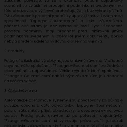
Zákazník potvrzuje, že se v okamžiku podání objednávky
seznámil se zvláštními prodejními podmínkami uvedenými na
této obrazovce, a výslovně prohlašuje, že je bez výhrad přijímá.
Tyto všeobecné prodejní podmínky upravují smluvní vztah mezi
společností "Espagne-Gourmet.com" a jejím zákazníkem,
přičemž obě strany je bez výhrad přijímají. Tyto všeobecné
prodejní podmínky mají přednost před jakýmikoli jinými
podmínkami uvedenými v jakémkoli jiném dokumentu, pokud
nebyla předem udělena výslovná a písemná výjimka.
2. Produkty
Fotografie ilustrující výrobky nejsou smluvně závazné. V případě
chyb nemůže společnost "Espagne-Gourmet.com" za žádných
okolností nést odpovědnost. Většina výrobků, které společnost
"Espagne-Gourmet.com" nabízí svým zákazníkům, je k dispozici
na našem skladě.
3. Objednávka na
Automatické záznamové systémy jsou považovány za důkaz o
povaze, obsahu a datu objednávky. "Espagne-Gourmet.com"
potvrdí zákazníkovi přijetí objednávky na uvedenou e-mailovou
adresu. Prodej bude uzavřen až po potvrzení objednávky.
"Espagne-Gourmet.com" si vyhrazuje právo zrušit jakoukoli
objednávku zákazníka, s nímž je veden spor týkající se platby