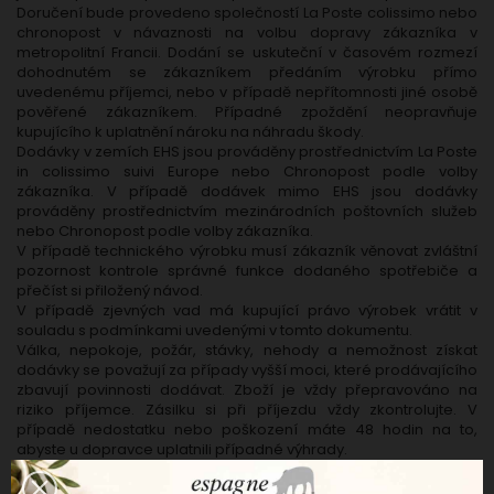
Doručení bude provedeno společností La Poste colissimo nebo
chronopost v návaznosti na volbu dopravy zákazníka v
metropolitní Francii. Dodání se uskuteční v časovém rozmezí
dohodnutém se zákazníkem předáním výrobku přímo
uvedenému příjemci, nebo v případě nepřítomnosti jiné osobě
pověřené zákazníkem. Případné zpoždění neopravňuje
kupujícího k uplatnění nároku na náhradu škody.
Dodávky v zemích EHS jsou prováděny prostřednictvím La Poste
in colissimo suivi Europe nebo Chronopost podle volby
zákazníka. V případě dodávek mimo EHS jsou dodávky
prováděny prostřednictvím mezinárodních poštovních služeb
nebo Chronopost podle volby zákazníka.
V případě technického výrobku musí zákazník věnovat zvláštní
pozornost kontrole správné funkce dodaného spotřebiče a
přečíst si přiložený návod.
V případě zjevných vad má kupující právo výrobek vrátit v
souladu s podmínkami uvedenými v tomto dokumentu.
Válka, nepokoje, požár, stávky, nehody a nemožnost získat
dodávky se považují za případy vyšší moci, které prodávajícího
zbavují povinnosti dodávat. Zboží je vždy přepravováno na
riziko příjemce. Zásilku si při příjezdu vždy zkontrolujte. V
případě nedostatku nebo poškození máte 48 hodin na to,
abyste u dopravce uplatnili případné výhrady.
Z důvodu dostupnosti může být objednávka zákazníkovi
doručena v několika splátkách. V takovém případě zákazník