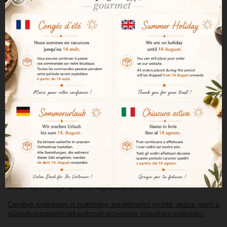
platí pouze za jedno doručení. Pokud zákazník požaduje 2
místa doručení, musí podat 2 objednávky a uhradit s tím
spojené poplatky za doručení.
5. Odstoupení od smlouvy
Máte 14 dní (od převzetí zboží) na to, abyste se rozhodli. O
svém rozhodnutí odstoupit od smlouvy nás můžete informovat
zasláním e-mailu na následující adresu:
info@espagne-
gourmet.com
. V případě výměny nebo vrácení peněz zašlete
nové zboží v původním nepoškozeném obalu spolu s
příslušenstvím, návodem a dokumentací do 14 dnů od vašeho
sdělení na následující adresu:
Espagne Gourmet
60, rue de l'industrie
78200 Buchelay
Francie
V případě uplatnění práva na odstoupení od smlouvy je
společnost "Espagne-Gourmet.com" povinna bezplatně vrátit
zákazníkovi zaplacené částky, s výjimkou nákladů na vrácení
zboží. Náhrada je splatná nejpozději do 15 dnů.
Čerstvé potraviny a potraviny podléhající rychlé zkáze není z
důvodu bezpečnosti potravin povoleno vracet po odeslání.