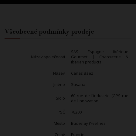
Všeobecné podmínky prodeje
SAS Espagne Ibérique
Název společnosti
Gourmet | Charcuterie &
Iberian products
Název
Cañas Báez
Jméno
Susana
60 rue de l'industrie (GPS rue
Sídlo
de l'innovation
PSČ
78200
Město
Buchelay (Yvelines
Země
Francie