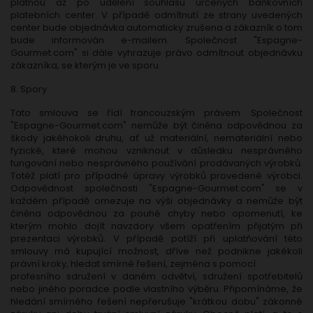
platnou až po udělení souhlasu určených bankovních
platebních center. V případě odmítnutí ze strany uvedených
center bude objednávka automaticky zrušena a zákazník o tom
bude informován e-mailem. Společnost "Espagne-
Gourmet.com" si dále vyhrazuje právo odmítnout objednávku
zákazníka, se kterým je ve sporu.
8. Spory
Tato smlouva se řídí francouzským právem. Společnost
"Espagne-Gourmet.com" nemůže být činěna odpovědnou za
škody jakéhokoli druhu, ať už materiální, nemateriální nebo
fyzické, které mohou vzniknout v důsledku nesprávného
fungování nebo nesprávného používání prodávaných výrobků.
Totéž platí pro případné úpravy výrobků provedené výrobci.
Odpovědnost společnosti "Espagne-Gourmet.com" se v
každém případě omezuje na výši objednávky a nemůže být
činěna odpovědnou za pouhé chyby nebo opomenutí, ke
kterým mohlo dojít navzdory všem opatřením přijatým při
prezentaci výrobků. V případě potíží při uplatňování této
smlouvy má kupující možnost, dříve než podnikne jakékoli
právní kroky, hledat smírné řešení, zejména s pomocí :
profesního sdružení v daném odvětví, sdružení spotřebitelů
nebo jiného poradce podle vlastního výběru. Připomínáme, že
hledání smírného řešení nepřerušuje "krátkou dobu" zákonné