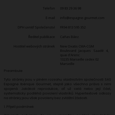
Telefon
09 83 29 36 98
E-mail
info@espagne-gourmet.com
DPH uvnitř Společenství
FR94 813 595 352
Ředitel publikace
Cañas Báez
Hostitel webových stránek
New Oxatis CMA-CGM
Boulevard Jacques Saadé 4,
quai d'Arenc
13235 Marseille cedex 02
Marseille
Preambule
Tyto stránky jsou v plném rozsahu vlastnictvím společnosti SAS
Espagne Ibérique Gourmet, stejně jako všechna práva s nimi
spojená. Jakákoli reprodukce, ať už celá nebo její část,
systematicky podléhá povolení vlastníků. Hypertextové odkazy
na stránky jsou však povoleny bez zvláštní žádosti.
1. Přijetí podmínek