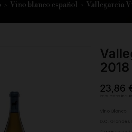
o
Vino blanco español
Vallegarcia V
Valle
2018
23,86 
Impuestos inclu
Vino Blanco
D.O. Grandes
4 meses en ba