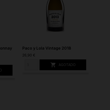
donnay
Paco y Lola Vintage 2018
Paco y
26,90 €
16,50 €

AGOTADO
O