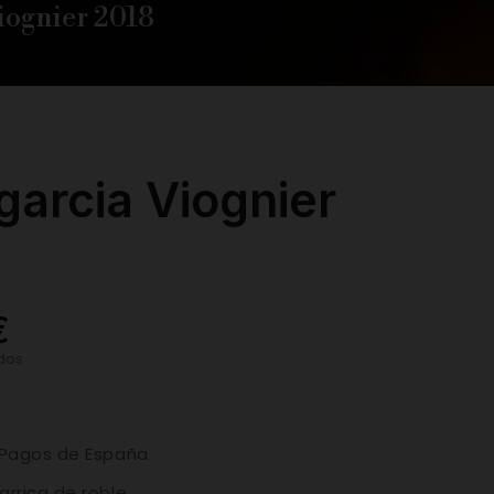
iognier 2018
garcia Viognier
€
idos
 Pagos de España
rrica de roble