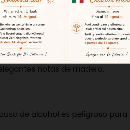
jo y elegante que sorprenderá a q
 dorado con reflejos verdosos. Int
frescas y toques tostados. Fresco
so donde aparecen sensaciones de
elegantes notas de madera.
uso de alcohol es peligroso para l