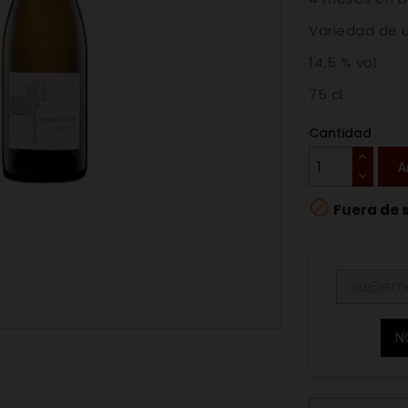
Variedad de u
14,5 % vol.
75 cl
Cantidad
A

Fuera de 
N