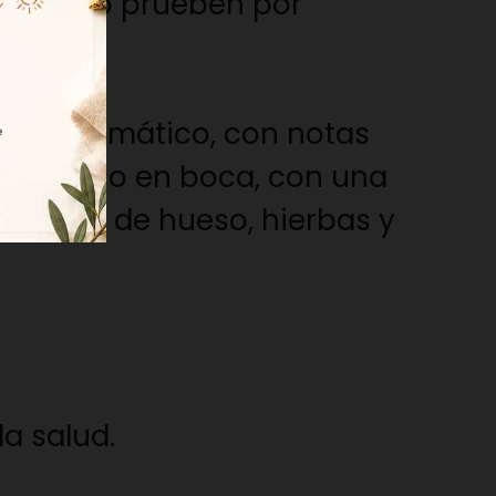
uienes lo prueben por
enso y aromático, con notas
 y untuoso en boca, con una
 frutas de hueso, hierbas y
a salud.