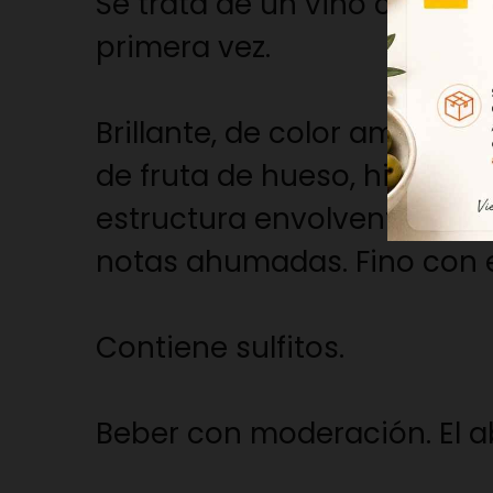
Se trata de un vino comple
primera vez.
Brillante, de color amarillo
de fruta de hueso, hierbas 
estructura envolvente y pa
notas ahumadas. Fino con 
Contiene sulfitos.
Beber con moderación. El ab