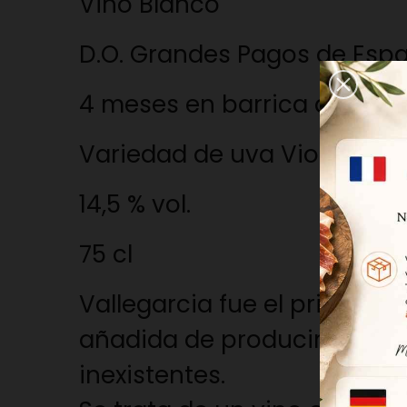
Vino Blanco
D.O. Grandes Pagos de Esp
4 meses en barrica de robl
Variedad de uva Viognier
14,5 % vol.
75 cl
Vallegarcia fue el primer pr
añadida de producirlo en u
inexistentes.