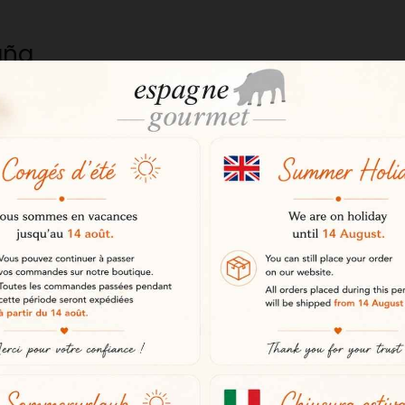
aña
e
oductor español en trabajar con Vi
na región donde los vinos blanco