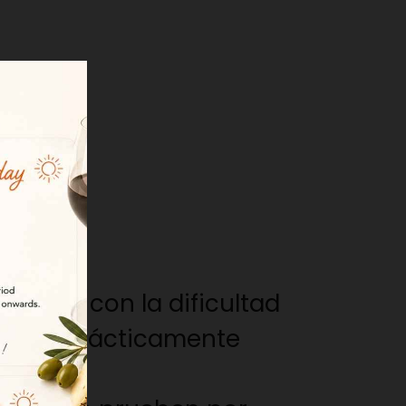
ognier, con la dificultad
s eran prácticamente