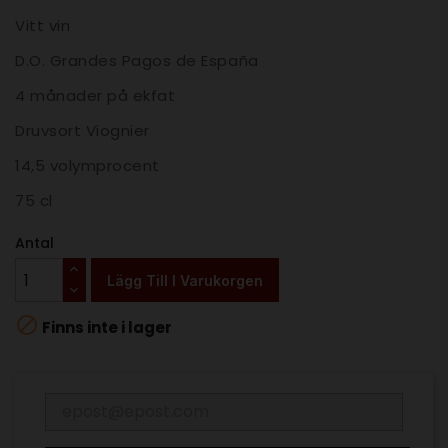
Vitt vin
D.O. Grandes Pagos de España
4 månader på ekfat
Druvsort Viognier
14,5 volymprocent
75 cl
Antal
Lägg Till I Varukorgen

Finns inte i lager