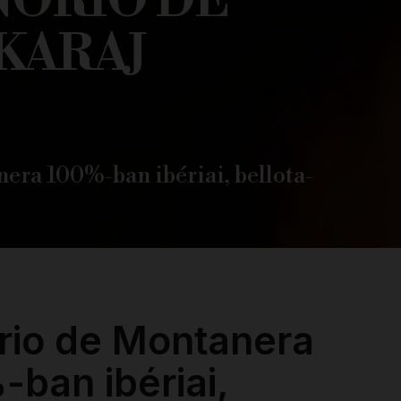
ÑORÍO DE
KARAJ
era 100%-ban ibériai, bellota-
rio de Montanera
ban ibériai,