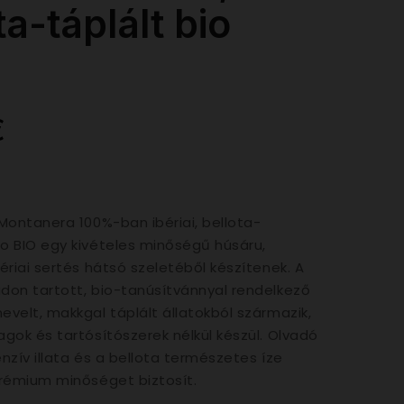
ta-táplált bio
€
Montanera 100%-ban ibériai, bellota-
o BIO egy kivételes minőségű húsáru,
ériai sertés hátsó szeletéből készítenek. A
don tartott, bio-tanúsítvánnyal rendelkező
velt, makkgal táplált állatokból származik,
gok és tartósítószerek nélkül készül. Olvadó
enzív illata és a bellota természetes íze
prémium minőséget biztosít.