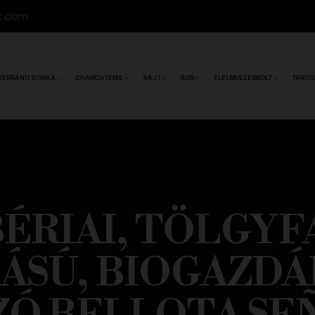
t.com
SERRANO SONKA
CHARCUTERIE
SAJT
BOR
ÉLELMISZERBOLT
TARTO
BÉRIAI, TÖLGY
ÁSÚ, BIOGAZD