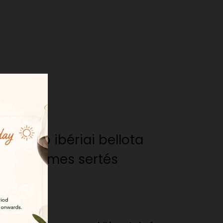
legjobb ibériai bellota
yeit. Nemes sertés
sággal.