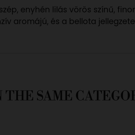
szép, enyhén lilás vörös színű, fino
nzív aromájú, és a bellota jellegzet
N THE SAME CATEGO