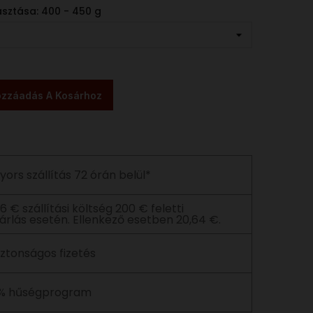
sztása: 400 - 450 g
zzáadás A Kosárhoz
yors szállítás 72 órán belül*
06 € szállítási költség 200 € feletti
árlás esetén. Ellenkező esetben 20,64 €.
iztonságos fizetés
% hűségprogram