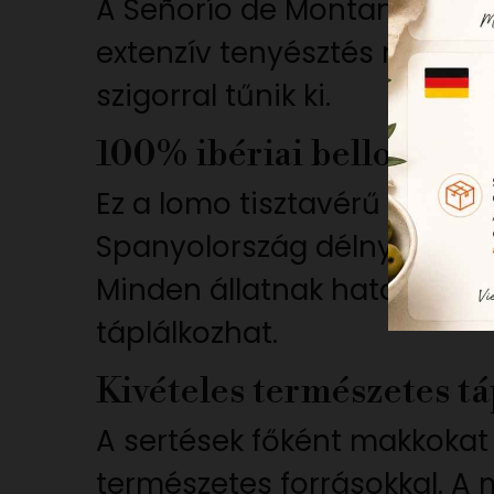
A Señorío de Montanera az i
extenzív tenyésztés minősé
szigorral tűnik ki.
100% ibériai bellota BIO
Ez a lomo tisztavérű ibéria
Spanyolország délnyugati r
Minden állatnak hatalmas t
táplálkozhat.
Kivételes természetes tá
A sertések főként makkokat 
természetes forrásokkal. A 