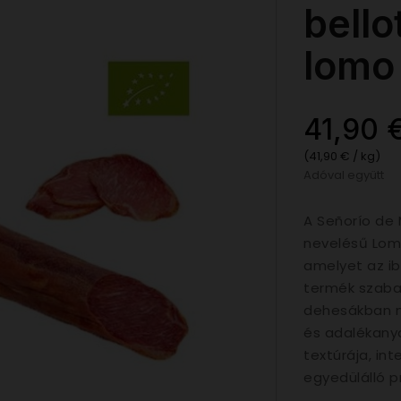
bello
lomo
41,90 
(41,90 € / kg)
Adóval együtt
A Señorío de 
nevelésű Lom
amelyet az ib
termék szaba
dehesákban ne
és adalékanya
textúrája, int
egyedülálló 