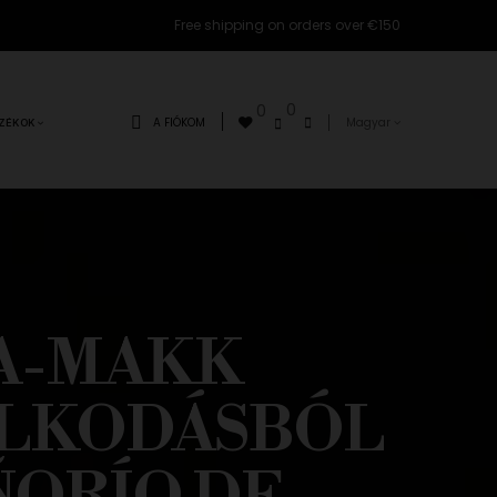
Free shipping on orders over €150
0
0
A FIÓKOM
Magyar
ZÉKOK
FA-MAKK
ÁLKODÁSBÓL