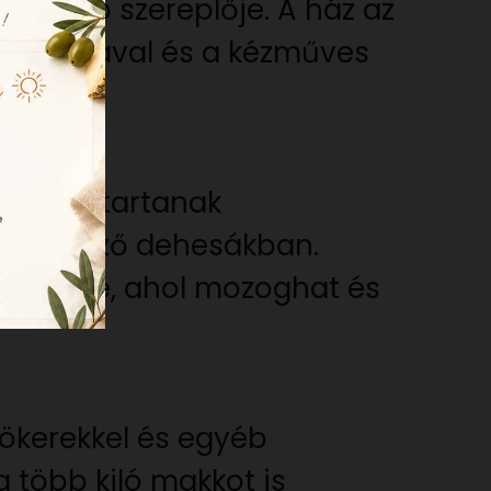
ntősebb szereplője. A ház az
 tartásával és a kézműves
zabadon tartanak
rendelkező dehesákban.
kezésére, ahol mozoghat és
yökerekkel és egyéb
 több kiló makkot is