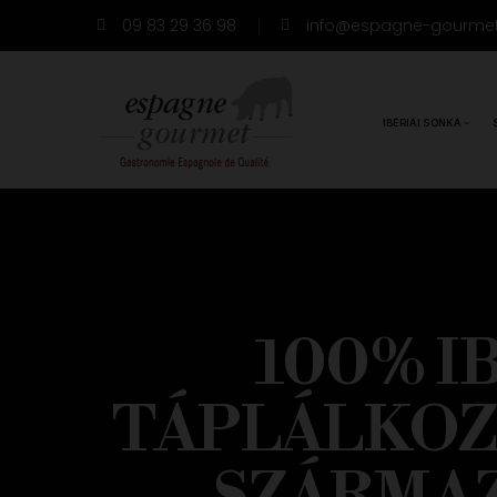
09 83 29 36 98
info@espagne-gourme
IBÉRIAI SONKA
100% I
TÁPLÁLKOZ