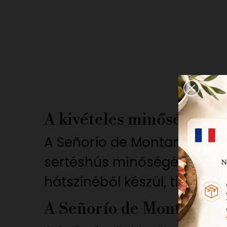
A kivételes minőségű bio
A Señorío de Montanera 100% 
sertéshús minőségét és a b
hátszínéből készül, tiszta íz
A Señorío de Montanera 