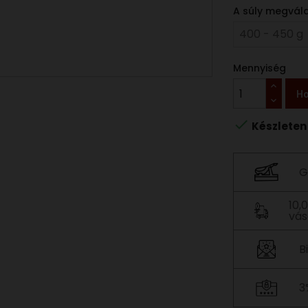
A súly megvála
Mennyiség
Ho

Készleten
G
10,
vás
B
3