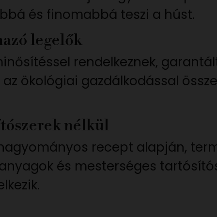
bbá és finomabbá teszi a húst.
azó legelők
minősítéssel rendelkeznek, garant
s az ökológiai gazdálkodással össze
tószerek nélkül
ai hagyományos recept alapján, te
lékanyagok és mesterséges tartósító
lkezik.