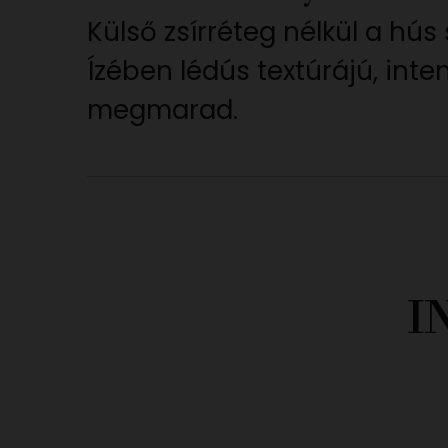
Külső zsírréteg nélkül a hús 
Ízében lédús textúrájú, inte
megmarad.
I