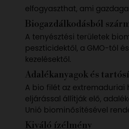
elfogyaszthat, ami gazdaga
Biogazdálkodásból szárm
A tenyésztési területek bio
peszticidektől, a GMO-tól é
kezelésektől.
Adalékanyagok és tartósí
A bio filét az extremaduri
eljárással állítják elő, ada
Unió biominősítésével rende
Kiváló ízélmény