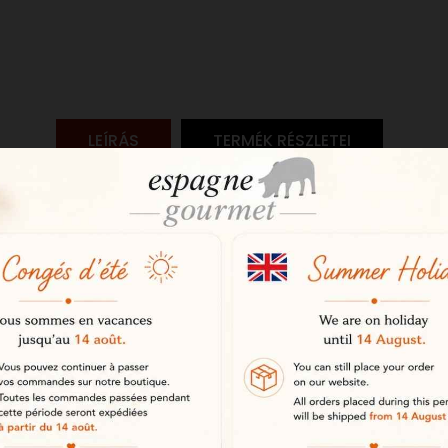
LEÍRÁS
TERMÉK RÉSZLETEI
 ibériai lomo
ibériai, bellota bio lomo ötvözi a 
iogazdálkodás szigorú követelmén
zel, intenzív aromával és kifinomult
presztízse