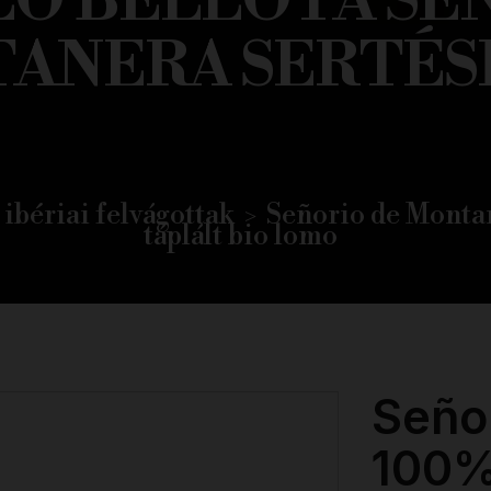
Ó BELLOTA SE
ANERA SERTÉS
 ibériai felvágottak
Señorio de Montan
táplált bio lomo
Seño
100%-