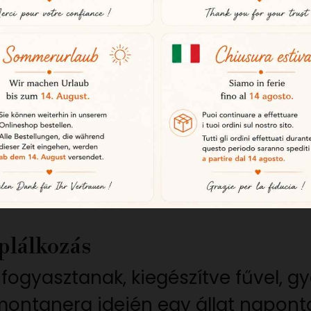
bériai prémium világ egyik legjele
gével, a hagyományok tiszteletben
 eredet
i sertésből származik, amelyeket s
észén található, bio minősítéssel 
ermészetes területek állnak rendel
plálkozás
fogyasztanak, kiegészítve fűvel, g
montanera idején egy állat naponta