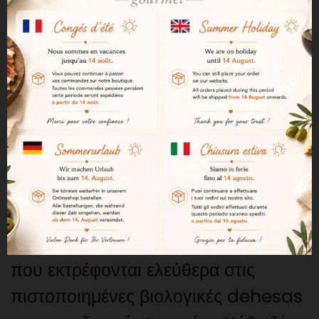
του premium ιβηρικού χοιρινού. Η
εταιρεία διακρίνεται για την ποιότητα
των εκτάσεων εκτροφής της, τον
σεβασμό στις παραδόσεις και τις
υψηλές προδιαγραφές της
παραδοσιακής παραγωγής.
100% ιβηρική προέλευση bellota BIO
Αυτή η σπάλα προέρχεται από
χοίρους καθαρόαιμης ιβηρικής φυλής
που εκτρέφονται ελεύθερα στις
πιστοποιημένες βιολογικές dehesas