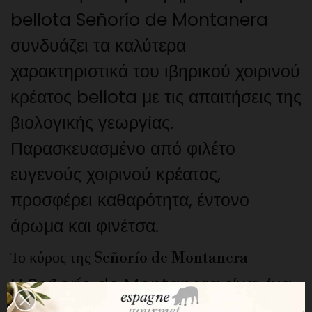
bellota Señorío de Montanera
συνδυάζει τα καλύτερα
χαρακτηριστικά του ιβηρικού χοιρινού
κρέατος bellota με τις απαιτήσεις της
βιολογικής γεωργίας.
Παρασκευασμένο από φιλέτο
ευγενούς χοιρινού κρέατος,
προσφέρει καθαρότητα, έντονο
άρωμα και φινέτσα.
Το κύρος της Señorío de Montanera
Η Señorío de Montanera είναι ένα
από τα μεγάλα ονόματα στον κόσμο