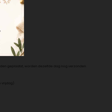
KENLAND
orden geplaatst, worden dezelfde dag nog verzonden.
 vrijdag)