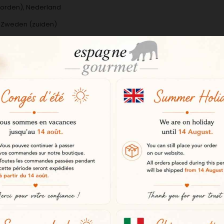
noorden), Nederland
d, Zweden (zuiden)
n door de vervoerder (maandag t/m vrijdag). Bestellingen die voo
ijden voor bestellingen die voor 13.00 uur zijn geplaatst (maandag t/m
ëren afhankelijk van het btw-tarief in het land van bestemming: