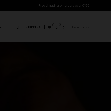
Free shipping on orders over €150
0
0
MIJN REKENING
Nederlands
S