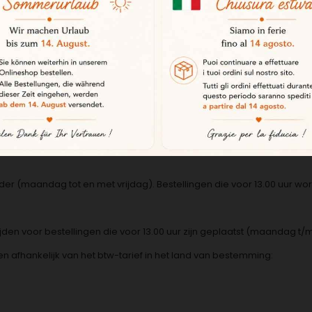
TOUWEN, POLEN, ROEMENIË, SLOWAKIJE, SLOVENIË, TSJECHIË, GRIE
19,50 voor transportkosten.
ë, Tsjechië.
r (maandag tot en met vrijdag). Bestellingen die voor 13.00 uur w
ijden voor bestellingen die voor 13.00 uur zijn geplaatst (maandag t/m
ëren afhankelijk van het btw-tarief in het land van bestemming: