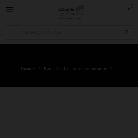
0

Главная
Вино
Испанское красное вино