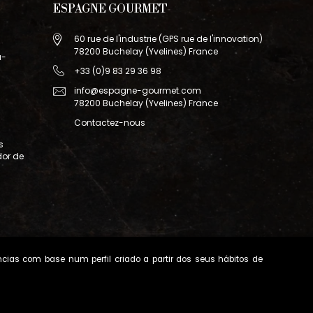
ESPAGNE GOURMET
60 rue de l'industrie (GPS rue de l'innovation)
78200 Buchelay (Yvelines) France
a-
+33 (0)9 83 29 36 98
info@espagne-gourmet.com
78200 Buchelay (Yvelines) France
Contactez-nous
s
dor de
ncias com base num perfil criado a partir dos seus hábitos de