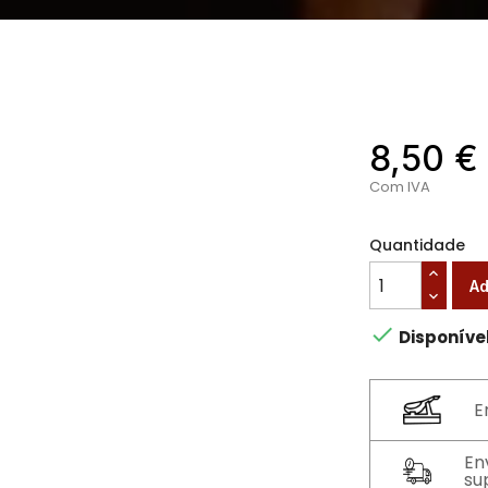
8,50 €
Com IVA
Quantidade
Ad

Disponíve
E
En
su