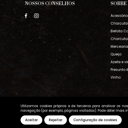
NOSSOS CONSELHOS
SOBRE
Acessório
Charcuta
Bellota Ca
Charcutar
Mercearia
Queijo
Azeite e v
Presunto i
Vinho
Utilizamos cookies próprios e de terceiros para analisar os 
navegação (por exemplo, páginas visitadas). Pode obter mais i
Aceitar
Rejeitar
Configuração de cookies
carregamento...