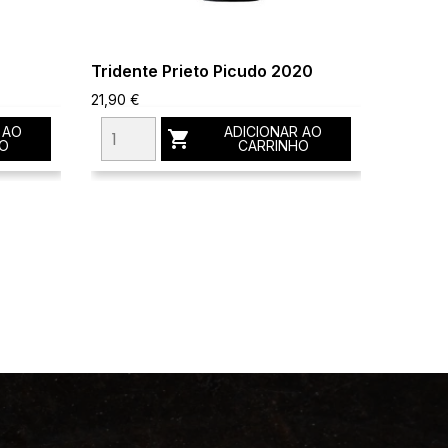
Tridente Prieto Picudo 2020
Biloba
seleci
21,90 €
21,82 €
 AO
ADICIONAR AO

O
CARRINHO