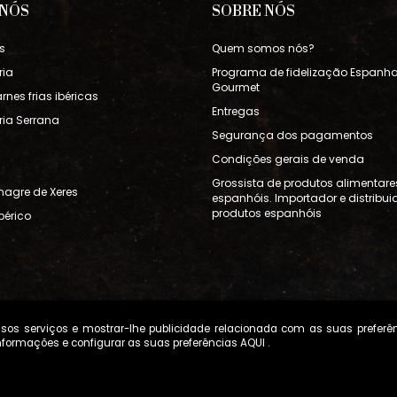
 NÓS
SOBRE NÓS
s
Quem somos nós?
ria
Programa de fidelização Espanh
Gourmet
rnes frias ibéricas
Entregas
ia Serrana
Segurança dos pagamentos
Condições gerais de venda
Grossista de produtos alimentare
inagre de Xeres
espanhóis. Importador e distribui
produtos espanhóis
bérico
nossos serviços e mostrar-lhe publicidade relacionada com as suas preferê
nformações e configurar as suas preferências
AQUI
.
Termos de Vendas
Gerenciamento de cookies