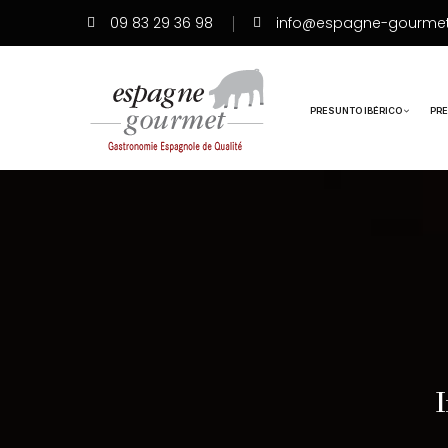
09 83 29 36 98
info@espagne-gourme
PRESUNTO IBÉRICO
PR
I