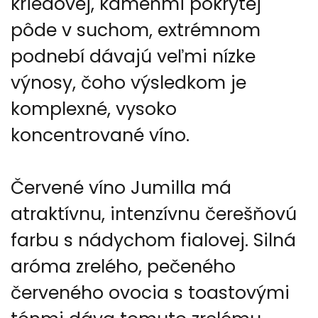
kriedovej, kameňmi pokrytej
pôde v suchom, extrémnom
podnebí dávajú veľmi nízke
výnosy, čoho výsledkom je
komplexné, vysoko
koncentrované víno
.
Červené víno Jumilla má
atraktívnu, intenzívnu čerešňovú
farbu s nádychom fialovej. Silná
aróma zrelého, pečeného
červeného ovocia s toastovými