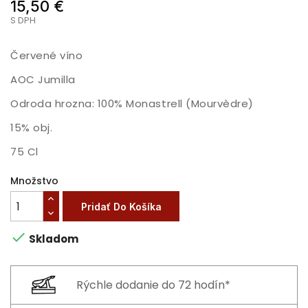
15,50 €
S DPH
Červené víno
AOC Jumilla
Odroda hrozna: 100% Monastrell (Mourvèdre)
15% obj.
75 Cl
Množstvo
Pridať Do Košíka

Skladom
Rýchle dodanie do 72 hodín*