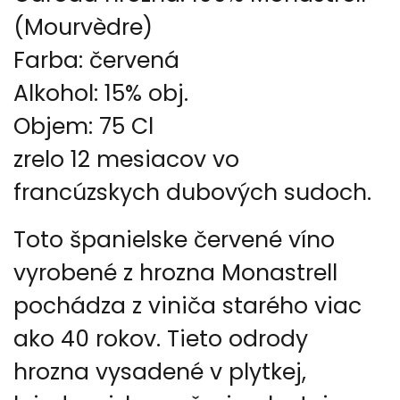
(Mourvèdre)
Farba: červená
Alkohol: 15% obj.
Objem: 75 Cl
zrelo 12 mesiacov vo
francúzskych dubových sudoch.
Toto
španielske červené víno
vyrobené z hrozna
Monastrell
pochádza z viniča starého viac
ako 40 rokov. Tieto odrody
hrozna vysadené v plytkej,