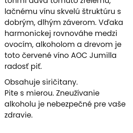
tónmi dáva tomuto zrelému,
lačnému vínu skvelú štruktúru s
dobrým, dlhým záverom. Vďaka
harmonickej rovnováhe medzi
ovocím, alkoholom a drevom je
toto
červené víno AOC Jumilla
radosť piť.
Obsahuje siričitany.
Pite s mierou. Zneužívanie
alkoholu je nebezpečné pre vaše
zdravie.