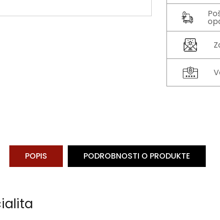
Po
op
Z
V
POPIS
PODROBNOSTI O PRODUKTE
alita