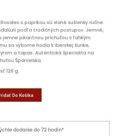
 Rosales s paprikou sú slané sušienky ručne
dalúzii podľa tradičných postupov. Jemné,
s jemne pikantnou príchuťou s ľahkým
u sa výborne hodia k iberskej šunke,
yrom a tapas. Autentická špecialita na
chuťou Španielska.
ť 126 g.
Pridať Do Košíka
ýchle dodanie do 72 hodín*