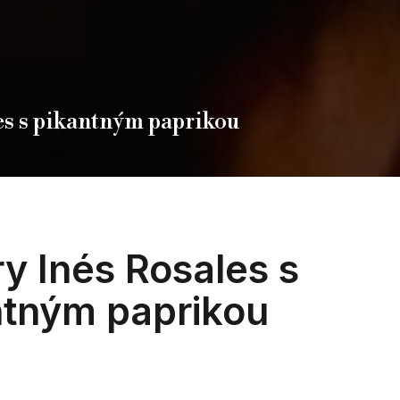
es s pikantným paprikou
y Inés Rosales s
ntným paprikou