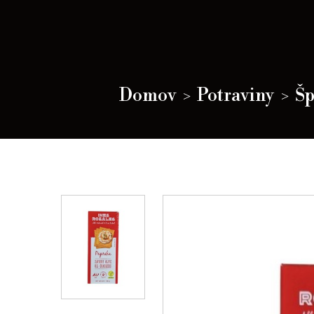
Domov
Potraviny
Šp