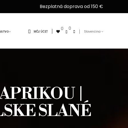
Bezplatná doprava od 150 €
0
0
MÔJ ÚČET
Slovenčina
NSTVO
PAPRIKOU |
LSKE SLANÉ