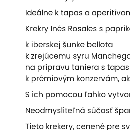
Ideálne k tapas a aperitívo
Krekry Inés Rosales s papri
k iberskej šunke bellota
k zrejúcemu syru Mancheg
na prípravu taniera s tapas
k prémiovým konzervám, ako
S ich pomocou ľahko vytvor
Neodmysliteľná súčasť špan
Tieto krekery, cenené pre sv