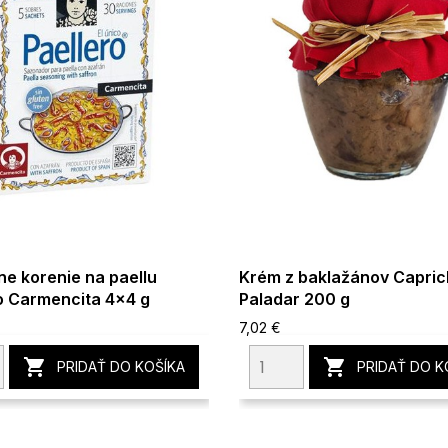
ne korenie na paellu
Krém z baklažánov Capric
o Carmencita 4x4 g
Paladar 200 g
7,02 €


PRIDAŤ DO KOŠÍKA
PRIDAŤ DO K