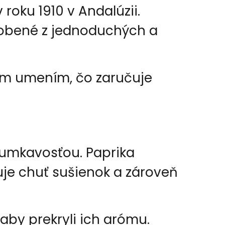
roku 1910 v Andalúzii.
robené z jednoduchých a
ným umením, čo zaručuje
rumkavosťou. Paprika
je chuť sušienok a zároveň
aby prekryli ich arómu.