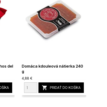
hos del
Domáca kdouleová nátierka 240
Tortas 
g
pomara
4,88 €
3,69 €

OŠÍKA
PRIDAŤ DO KOŠÍKA