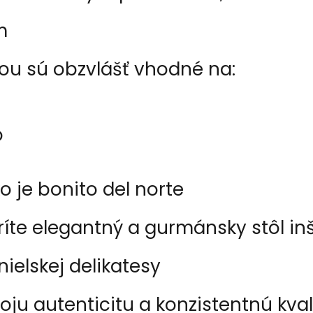
m
kou sú obzvlášť vhodné na:
o
 je bonito del norte
íte elegantný a gurmánsky stôl in
ielskej delikatesy
oju autenticitu a konzistentnú kval