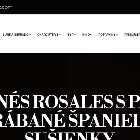
t.com
ŠUNKA SERRANO
CHARCUTERIE
SYR
VÍNO
POTRAVINY
PRÍSLUŠE
ÉS ROSALES S 
ÁBANÉ ŠPANIE