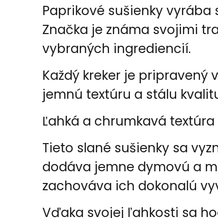
Paprikové sušienky vyrába s
Značka je známa svojimi tr
vybraných ingrediencií.
Každý kreker je pripravený
jemnú textúru a stálu kvalit
Ľahká a chrumkavá textúra
Tieto slané sušienky sa vy
dodáva jemne dymovú a mier
zachováva ich dokonalú vy
Vďaka svojej ľahkosti sa ho