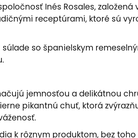
poločnosť Inés Rosales, založená v 
adičnými receptúrami, ktoré sú vy
 v súlade so španielskym remesel
u.
značujú jemnosťou a delikátnou ch
ne pikantnú chuť, ktorá zvýrazňu
váženosť.
dia k rôznym produktom, bez toho 