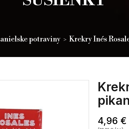
SUŠIENKY
anielske potraviny
Krekry Inés Rosal
Krekr
pika
4,96 €