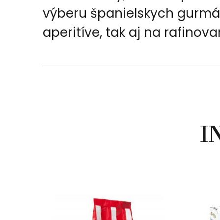
výberu španielskych gurmá
aperitíve, tak aj na rafinov
I