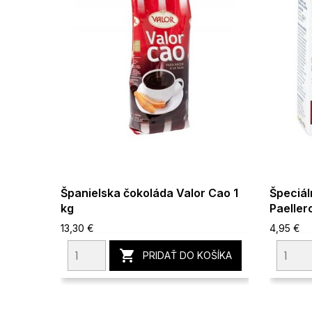
Španielska čokoláda Valor Cao 1
Špeciál
kg
Paeller
13,30 €
4,95 €

PRIDAŤ DO KOŠÍKA