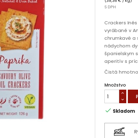
(39,36 € / kg)
S DPH
Crackers Inés
vyrábané v An
chrumkavé a 
nádychom dym
španielskym s
aperitív s prí
Čistá hmotnos
Množstvo

Skladom
R