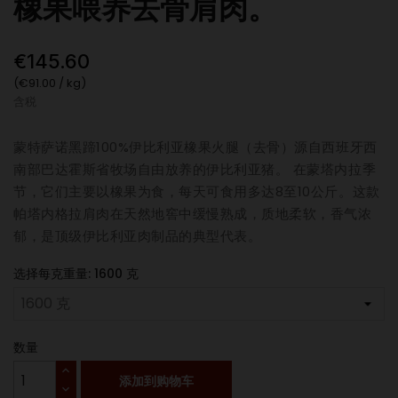
橡果喂养去骨肩肉。
€145.60
(€91.00 / kg)
含税
蒙特萨诺黑蹄100%伊比利亚橡果火腿（去骨）源自西班牙西
南部巴达霍斯省牧场自由放养的伊比利亚猪。 在蒙塔内拉季
节，它们主要以橡果为食，每天可食用多达8至10公斤。这款
帕塔内格拉肩肉在天然地窖中缓慢熟成，质地柔软，香气浓
郁，是顶级伊比利亚肉制品的典型代表。
选择每克重量: 1600 克
数量
添加到购物车