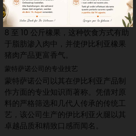
橡树上掉落的橡果以及德赫萨牧场中
的天然资源为食。每头猪每天可吃掉
8 至 10 公斤橡果，这种饮食方式有助
于脂肪渗入肉中，并使伊比利亚橡果
猪肉产品更富香气。
蒙特萨诺公司的专业技艺
蒙特萨诺公司以其在伊比利亚产品制
作方面的专业知识而著称。凭借对原
料的严格筛选和几代人传承的传统工
艺，该公司生产的伊比利亚火腿以其
卓越品质和精致口感而闻名。