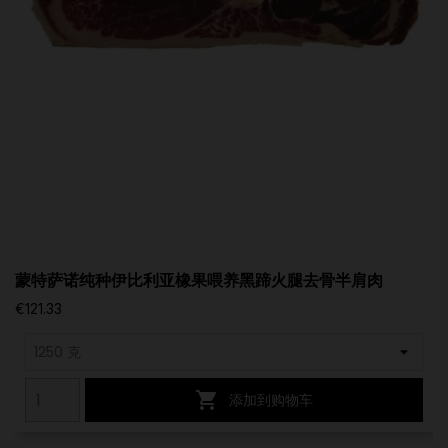
蒙特萨诺纯种伊比利亚橡果喂养黑蹄火腿去骨半肩肉
€121.33

添加到购物车