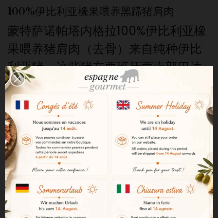
100%伊比利亚橡果喂养黑蹄猪肩肉
蒙特萨诺帕塔内格拉100%伊比利亚橡
果喂养猪肩肉（去骨）来自纯种伊比
利亚猪，这些猪在西班牙西南部巴达
霍斯省的牧场自由生长。广阔的牧场
和橡树林为伊比利亚猪的放养提供了
理想的环境。
德赫萨牧场与蒙塔内拉山地放养
伊比利亚猪在牧场自由活动，享受着
放养式饲养。 在蒙塔内拉
（montanera）期间——这是伊比利
亚猪养殖的关键时期——它们主要以