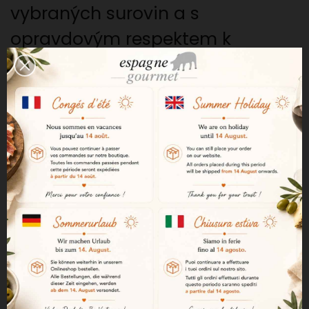
vybraných surovin a s
opravdovým respektem k
původním metodám.
Každý cracker je vyroben tak, aby
byl jemný, rovnoměrný a měl
stálou kvalitu.
Středomořské chutě: bazalka a rozmarýn
Kombinace bazalky a rozmarýnu
okamžitě evokuje středomořskou
kuchyni.
Bazalka dodává jemnou a lehce