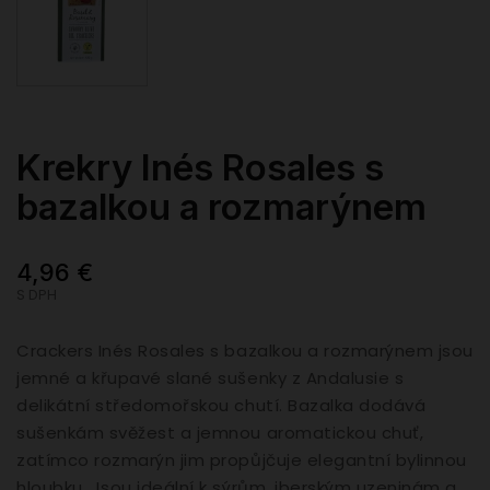
Krekry Inés Rosales s
bazalkou a rozmarýnem
4,96 €
S DPH
Crackers Inés Rosales s bazalkou a rozmarýnem jsou
jemné a křupavé slané sušenky z Andalusie s
delikátní středomořskou chutí. Bazalka dodává
sušenkám svěžest a jemnou aromatickou chuť,
zatímco rozmarýn jim propůjčuje elegantní bylinnou
hloubku. Jsou ideální k sýrům, iberským uzeninám a