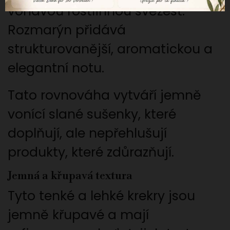
voňavou rostlinnou svěžest.
Rozmarýn přidává
strukturovanější, aromatickou a
elegantní notu.
Tato rovnováha vytváří jemně
vonící slané sušenky, které
doplňují, ale nepřehlušují
produkty, které zdůrazňují.
Jemná a křupavá textura
Tyto tenké a lehké krekry jsou
jemně křupavé a mají