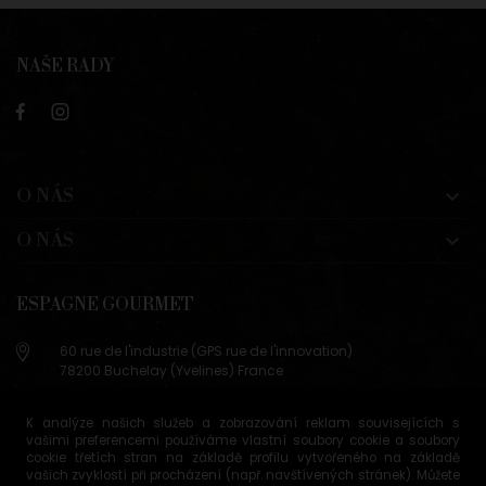
NAŠE RADY
O NÁS

O NÁS

ESPAGNE GOURMET
60 rue de l'industrie (GPS rue de l'innovation)
78200 Buchelay (Yvelines) France
+33 (0)9 83 29 36 98
K analýze našich služeb a zobrazování reklam souvisejících s
info@espagne-gourmet.com
vašimi preferencemi používáme vlastní soubory cookie a soubory
78200 Buchelay (Yvelines) France
cookie třetích stran na základě profilu vytvořeného na základě
vašich zvyklostí při procházení (např. navštívených stránek). Můžete