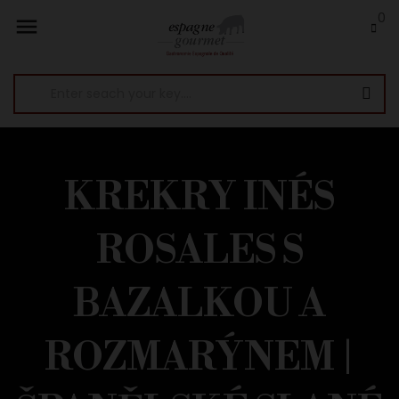
0

KREKRY INÉS
ROSALES S
BAZALKOU A
ROZMARÝNEM |