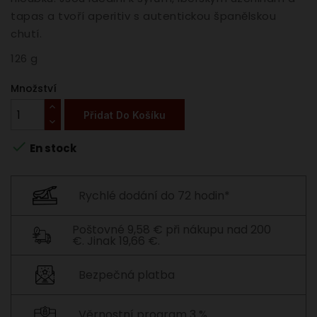
tapas a tvoří aperitiv s autentickou španělskou
chutí.
126 g
Množství
Přidat Do Košíku

En stock
Rychlé dodání do 72 hodin*
Poštovné 9,58 € při nákupu nad 200
€. Jinak 19,66 €.
Bezpečná platba
Věrnostní program 3 %