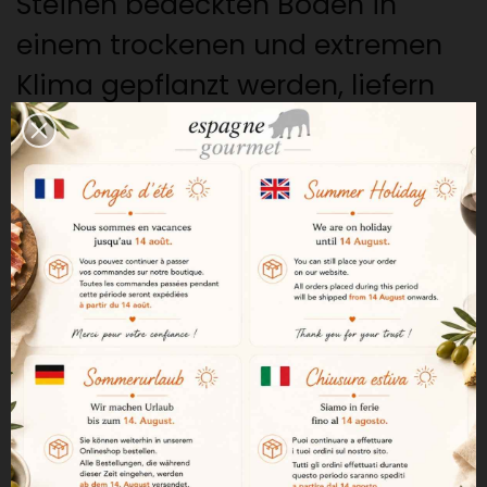
Steinen bedeckten Boden in
einem trockenen und extremen
Klima gepflanzt werden, liefern
einen sehr geringen Ertrag, was
zu einem
komplexen und
hochkonzentrierten Wein
führt.
Der Rotwein Jumilla bietet eine
attraktive, intensive Kirschfarbe
mit violetten Nuancen. Das
kräftige Aroma von reifen,
gerösteten roten Früchten mit