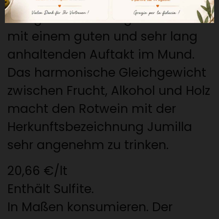
Röstnoten verleiht diesem reifen,
süffigen Wein eine große Struktur
mit einem guten und sehr lang
anhaltenden Auftakt im Mund.
Das harmonische Gleichgewicht
zwischen Frucht, Alkohol und Holz
macht den
Rotwein mit der
Herkunftsbezeichnung Jumilla
sehr angenehm zu trinken.
20,66 €/lt
Enthält Sulfite.
In Maßen konsumieren. Der