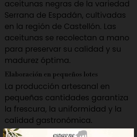
aceitunas negras de la variedad
Serrana de Espadán, cultivadas
en la región de Castellón. Las
aceitunas se recolectan a mano
para preservar su calidad y su
madurez óptima.
Elaboración en pequeños lotes
La producción artesanal en
pequeñas cantidades garantiza
la frescura, la uniformidad y la
calidad gastronómica.
Una textura cremosa y un sabor intenso