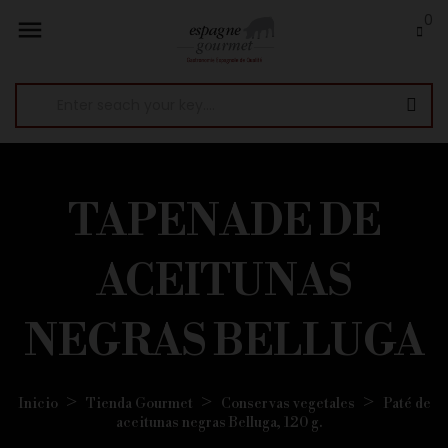
0

TAPENADE DE
ACEITUNAS
NEGRAS BELLUGA
Inicio
Tienda Gourmet
Conservas vegetales
Paté de
aceitunas negras Belluga, 120 g.