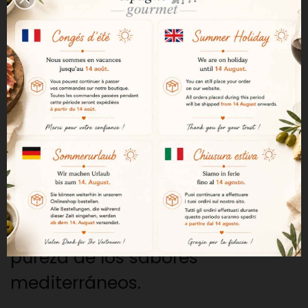
Esta tapenade destaca por su
textura untuosa y su sabor
intenso, ligeramente afrutado,
que evoca toda la riqueza de la
aceituna negra madura.
Una receta vegana y natural
Elaborada sin conservantes
innecesarios, esta tapenade 100
% vegana conserva toda la
pureza de los sabores
mediterráneos.