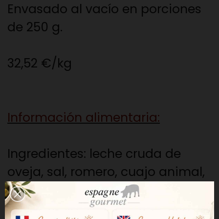
Envasado al vacío en porciones
de 250 g.
32,52 €/kg
Información alimentaria:
Ingredientes: leche cruda de
oveja, sal, romero, cuajo animal,
lisozima de huevo (E-1105) y
enzimas lácteas.