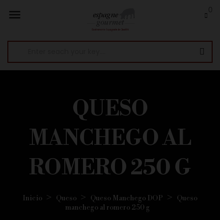
0

QUESO
MANCHEGO AL
ROMERO 250 G
Inicio
Queso
Queso Manchego DOP
Queso
manchego al romero 250 g