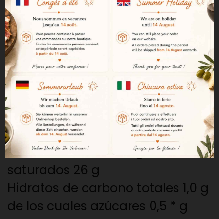
Información nutricional: valores
medios por 100 g
Calorías / valor energético
415 kcal
1738 kJ
Grasas 35 g
de los cuales ácidos grasos
saturados 26 g
Hidratos de carbono totales 1,0 g
de los cuales azúcares 0,5 * g