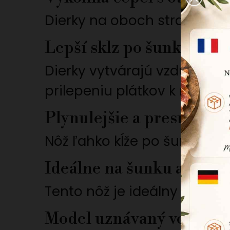
Dierky na oboch stranách če
Lepší sklz po šunke
Dierky vytvárajú vzduchov
prilepeniu plátkov k nožu.
Plynulejšie a presnejšie 
Nôž ľahko kĺže po šunke, čí
Ideálne na šunku a losos
Tento nôž je ideálny na krá
Model uznávaný vo svete