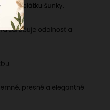
hšieho plátku šunky.
orá zaručuje odolnosť a
žbu.
ú jemné, presné a elegantné