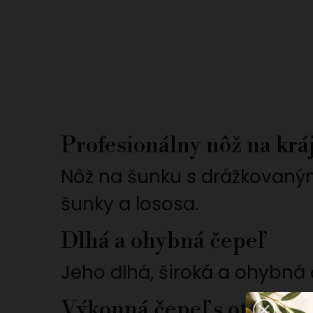
Profesionálny nôž na kr
Nôž na šunku s drážkovaným
šunky a lososa.
Dlhá a ohybná čepeľ
Jeho dlhá, široká a ohybná
Výkonná čepeľ s otvormi