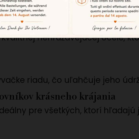
ahnuť svetový rekord v dĺžke najdl
rdzavejúcej ocele
kvalitnej nehrdzavejúcej ocele, kt
ačke riadu, čo uľahčuje jeho údr
ovníkov krásneho krájania
ideálny pre všetkých, ktorí hľadaj