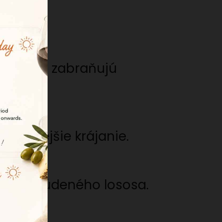
ania.
ou, čím zabraňujú
omernejšie krájanie.
, ako aj údeného lososa.