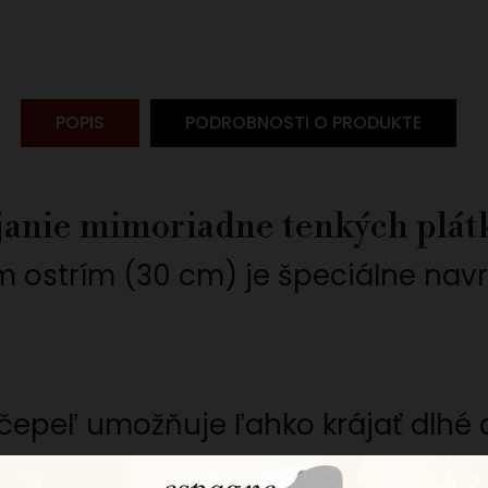
POPIS
PODROBNOSTI O PRODUKTE
ájanie mimoriadne tenkých plát
 ostrím (30 cm) je špeciálne navr
 čepeľ umožňuje ľahko krájať dlhé 