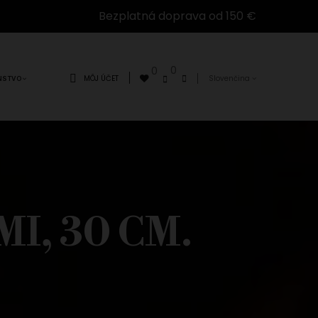
Bezplatná doprava od 150 €
0
0
MÔJ ÚČET
Slovenčina
NSTVO
I, 30 CM.