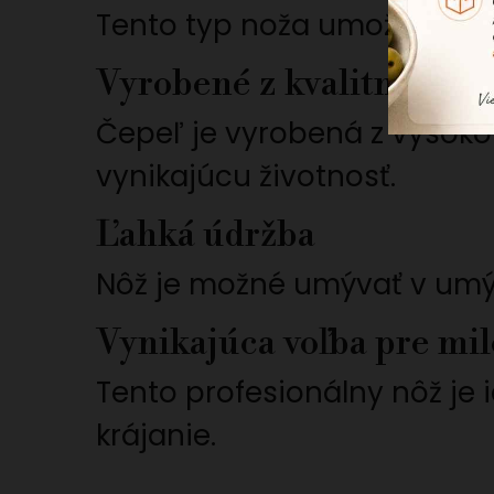
Tento typ noža umožnil dosi
Vyrobené z kvalitnej neh
Čepeľ je vyrobená z vysoko 
vynikajúcu životnosť.
Ľahká údržba
Nôž je možné umývať v umýv
Vynikajúca voľba pre mil
Tento profesionálny nôž je 
krájanie.