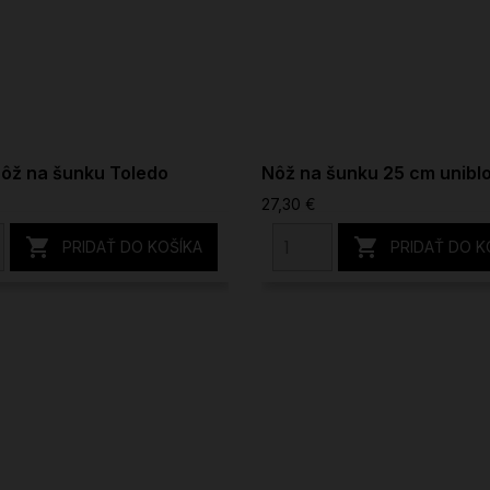
ôž na šunku Toledo
Nôž na šunku 25 cm unibl
27,30 €


PRIDAŤ DO KOŠÍKA
PRIDAŤ DO K