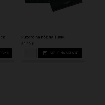
ock
Puzdro na nôž na šunku
Profes
cm.
89,90 €
32,36 €

OŠÍKA
NIE JE NA SKLADE