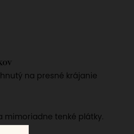
kov
hnutý na presné krájanie
a mimoriadne tenké plátky.