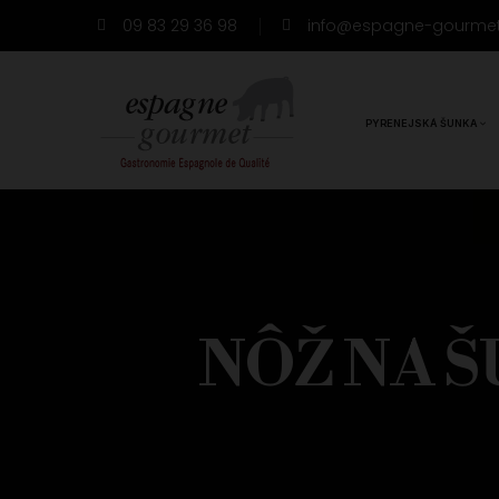
09 83 29 36 98
info@espagne-gourme
PYRENEJSKÁ ŠUNKA
NÔŽ NA Š