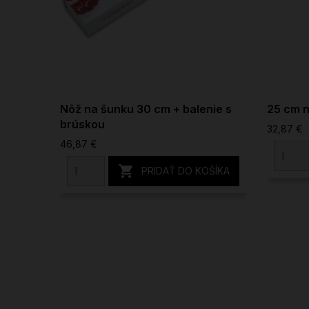
Nôž na šunku 30 cm + balenie s
25 cm n
brúskou
32,87 €
46,87 €

PRIDAŤ DO KOŠÍKA