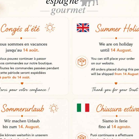
pele výrazne zlepšujú kvalitu kráj
ú komoru medzi čepeľou a potravin
krájanie
m zabezpečuje pohodlnejšie a rovn
a
janie iberskej šunky, šunky serrano
 šunky