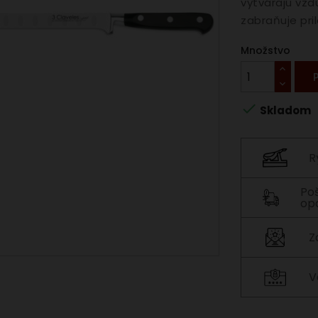
vytvárajú vzd
zabraňuje pri
Množstvo

Skladom
R
Po
op
Z
V