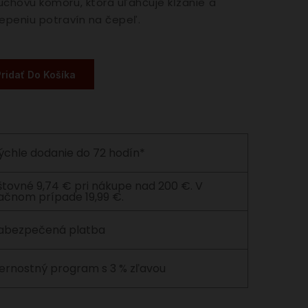
uchovú komoru, ktorá uľahčuje kĺzanie a
lepeniu potravín na čepeľ.
Pridať Do Košíka
ýchle dodanie do 72 hodín*
štovné 9,74 € pri nákupe nad 200 €. V
ačnom prípade 19,99 €.
abezpečená platba
ernostný program s 3 % zľavou