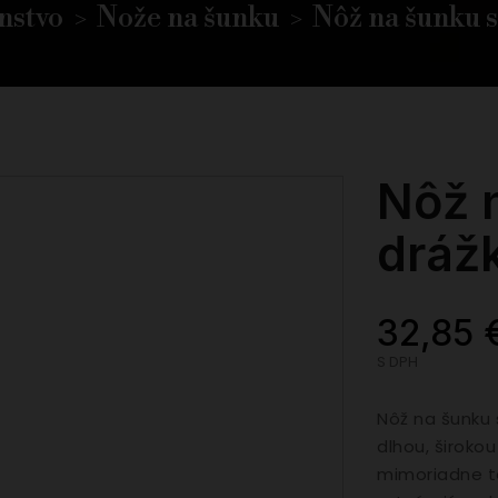
nstvo
Nože na šunku
Nôž na šunku s
Nôž 
dráž
32,85 
S DPH
Nôž na šunku 
dlhou, široko
mimoriadne te