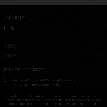
NAŠE RADY
O NÁS

O NÁS

ESPAGNE GOURMET
60 rue de l'industrie (GPS rue de l'innovation)
78200 Buchelay (Yvelines) France
+33 (0)9 83 29 36 98
K analýze našich služeb a zobrazování reklam souvisejících s
info@espagne-gourmet.com
vašimi preferencemi používáme vlastní soubory cookie a soubory
78200 Buchelay (Yvelines) France
cookie třetích stran na základě profilu vytvořeného na základě