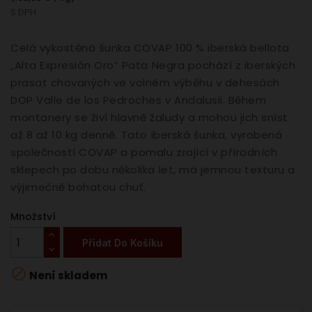
S DPH
Celá vykostěná šunka COVAP 100 % iberská bellota
„Alta Expresión Oro” Pata Negra pochází z iberských
prasat chovaných ve volném výběhu v dehesách
DOP Valle de los Pedroches v Andalusii. Během
montanery se živí hlavně žaludy a mohou jich sníst
až 8 až 10 kg denně. Tato iberská šunka, vyrobená
společností COVAP a pomalu zrající v přírodních
sklepech po dobu několika let, má jemnou texturu a
výjimečně bohatou chuť.
Množství
Přidat Do Košíku

Není skladem