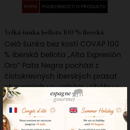
POPIS
PODROBNOSTI O PRODUKTU
Velká šunka bellota 100 % iberská
Celá šunka bez kosti COVAP 100
% iberská bellota „Alta Expresión
Oro” Pata Negra pochází z
čistokrevných iberských prasat
chovaných ve volném výběhu v
dehesách DOP Valle de los
Pedroches v Andalusii. Tato
chráněná označení původu je
považována za jednu z