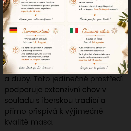
nejprestižnějších pro výrobu
iberské šunky.
Dehesas v oblasti Valle de los Pedroches
Iberská prasata se volně
pohybují v rozsáhlých krajinách
tvořených přírodními pastvinami
a duby. Toto jedinečné prostředí
podporuje extenzivní chov v
souladu s iberskou tradicí a
přímo přispívá k výjimečné
kvalitě masa.