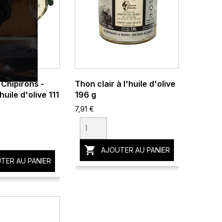
Chipirons -
Thon clair à l'huile d'olive
huile d'olive 111
196 g
7,91 €

AJOUTER AU PANIER
TER AU PANIER