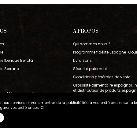
POS
A PROPOS
es
Qui sommes nous ?
ie
Programme fidélité Espagne-Gou
e Iberique Bellota
Livraisons
ie Serrana
Sécurité paiement
Conditions générales de vente
Grossiste alimentaire espagnol. I
et distributeur de produits espagn
ive et Vinaigre de Xères
bérique
r nos services et vous montrer de la publicité liée à vos préférences sur la 
figurer vos préférences
ICI
.