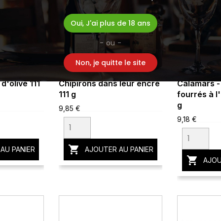
Oui, J'ai plus de 18 ans
- ou -
Non, je quitte le site
 d'olive 111
Chipirons dans leur encre
Calamars - 
111 g
fourrés à l'
g
9,85 €
9,18 €

AU PANIER
AJOUTER AU PANIER

AJOU