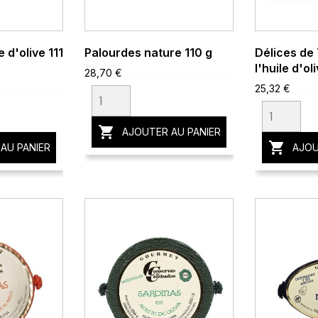
e d'olive 111
Palourdes nature 110 g
Délices de
l'huile d'ol
28,70 €
25,32 €

AJOUTER AU PANIER

AU PANIER
AJOU