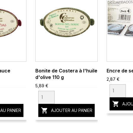
sauce
Bonite de Costera à l'huile
Encre de s
d'olive 110 g
2,87 €
5,89 €

AJOU

AU PANIER
AJOUTER AU PANIER