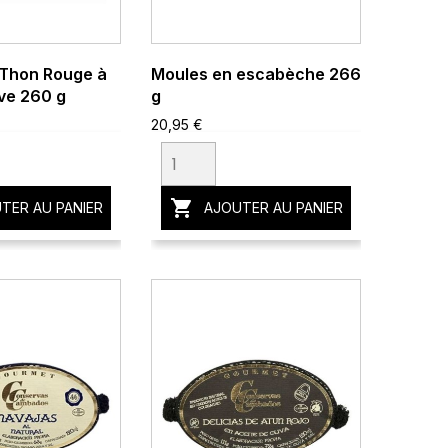
 Thon Rouge à
Moules en escabèche 266
ive 260 g
g
20,95 €

TER AU PANIER
AJOUTER AU PANIER