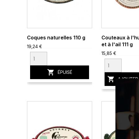
Coques naturelles 110 g
Couteaux à l'hu
et à l'ail 111 g
19,24 €
15,85 €

ÉPUISÉ

AJOUTER 