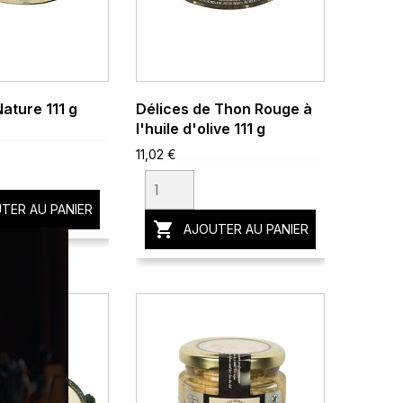
ature 111 g
Délices de Thon Rouge à
l'huile d'olive 111 g
11,02 €
TER AU PANIER

AJOUTER AU PANIER