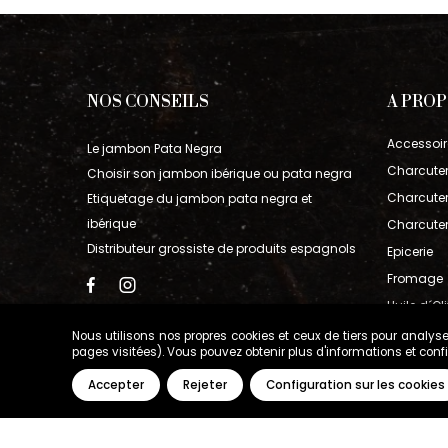
NOS CONSEILS
A PRO
Accessoir
Le jambon Pata Negra
Charcuter
Choisir son jambon ibérique ou pata negra
Charcuteri
Etiquetage du jambon pata negra et
ibérique
Charcuter
Distributeur grossiste de produits espagnols
Epicerie
Fromage
Huile d´Ol
Jambon I
Nous utilisons nos propres cookies et ceux de tiers pour analyse
pages visitées). Vous pouvez obtenir plus d'informations et con
Vin
Accepter
Rejeter
Configuration sur les cookies