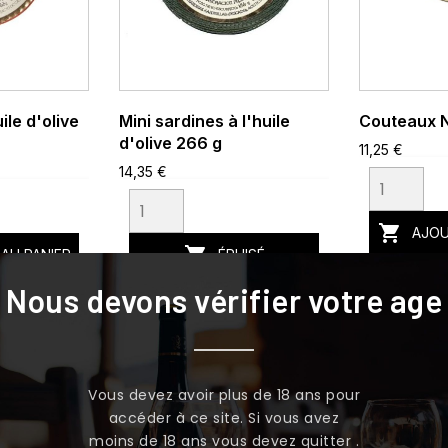
ile d'olive
Mini sardines à l'huile
Couteaux N
d'olive 266 g
11,25 €
14,35 €

AJOU

AU PANIER
ÉPUISÉ
Nous devons vérifier votre age
Vous devez avoir plus de 18 ans pour
accéder à ce site. Si vous avez
moins de 18 ans vous devez quitter .