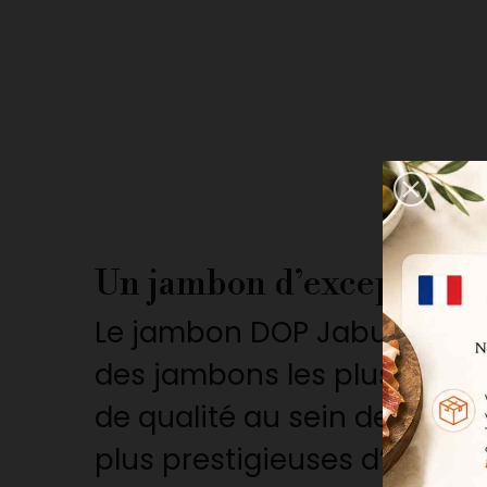
Un jambon d’exception 
Le jambon DOP Jabugo SUMMU
des jambons les plus appréc
de qualité au sein de cette
plus prestigieuses d’Espagn