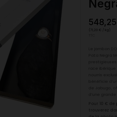
Negr
548,25
(71,20 € / kg)
TTC
Le jambon DO
Pata Negra Ma
prestigieuses
race ibérique
nourris exclu
bénéficie d’u
de Jabugo, o
d’une grande
Pour 10 € de
trouverez da
de la photo n