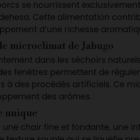
porcs se nourrissent exclusivement
dehesa. Cette alimentation contribu
oppement d’une richesse aromatiqu
 le microclimat de Jabugo
ntement dans les séchoirs naturels
 des fenêtres permettent de réguler
s à des procédés artificiels. Ce m
eloppement des arômes.
e unique
ne chair fine et fondante, une inf
e texture souple qui se liquéfie p