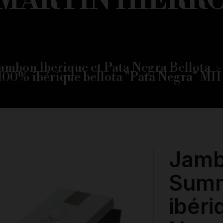
MARTIN HIERR
ambon Iberique et Pata Negra Bellota
100% ibérique bellota "Pata Negra" MH
Jamb
Sum
ibéri