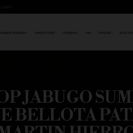
t.com
JAMBON SERRANO
CHARCUTERIE
FROMAGE
VIN
EPICERIE
ACCESSO
OP JABUGO SU
E BELLOTA PA