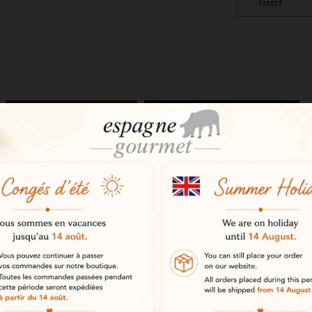
LA DESCRIPTION
DÉTAILS DU PRODUIT
de la DOP Jabugo
M 100% ibérique bellota Pata Negr
Nous devons vérifier votre age
iés de l’appellation Jabugo. Il rep
 appellation d’origine protégée, 
Vous devez avoir plus de 18 ans pour
e.
accéder à ce site. Si vous avez