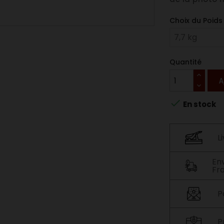
Choix du Poids 
Quantité
A

En stock
L
En
Fr
P
P