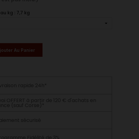
au kg : 7,7 kg
jouter Au Panier
ivraison rapide 24h*
voi OFFERT à partir de 120 € d'achats en
ance (sauf Corse)*
aiement sécurisé
rogramme Fidélité de 3%