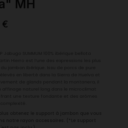
a" MH
 €
P Jabugo SUMMUM 100% ibérique bellota
rtin Hierro est l’une des expressions les plus
 du jambon ibérique. Issu de porcs de pure
 élevés en liberté dans la Sierra de Huelva et
sivement de glands pendant la montanera, il
n affinage naturel long dans le microclimat
ffrant une texture fondante et des arômes
 complexité.
 plus obtenez le support à jambon que vous
ns notre rayon accessoires. (*Le support
'est pas inclu.)