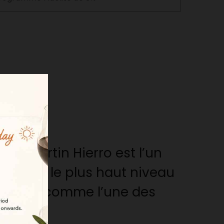
a Martin Hierro est l’un
résente le plus haut niveau
reconnue comme l’une des