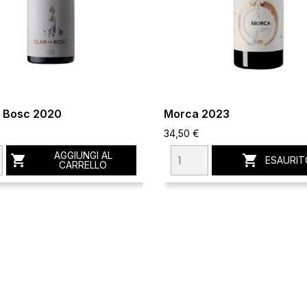
l Bosc 2020
Morca 2023
34,50 €
AGGIUNGI AL


ESAURIT
CARRELLO