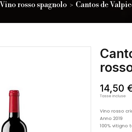
Vino rosso spagnolo
Cantos de Valpie
Cant
ross
14,50 
Tasse incluse
Vino rosso cri
Anno 2019
100% vitigno 