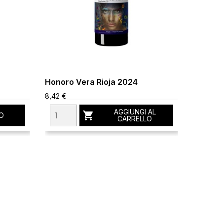
Honoro Vera Rioja 2024
Juan Gi
8,42 €
15,50 €
AGGIUNGI AL

O
CARRELLO