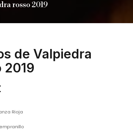
dra rosso 2019
os de Valpiedra
o 2019
€
anza Rioja
tempranillo