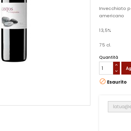
Invecchiato pe
americano
13,5%
75 cl.
Quantità
Ag

Esaurito