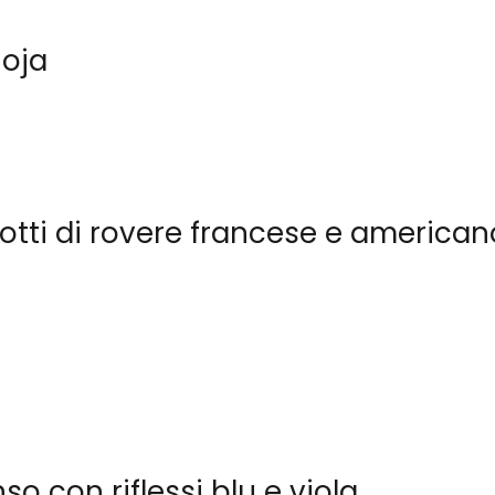
ioja
botti di rovere francese e american
so con riflessi blu e viola.