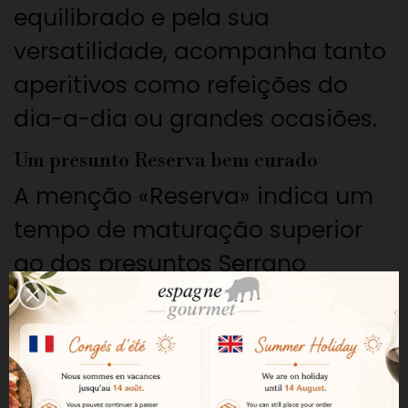
equilibrado e pela sua
versatilidade, acompanha tanto
aperitivos como refeições do
dia-a-dia ou grandes ocasiões.
Um presunto Reserva bem curado
A menção «Reserva» indica um
tempo de maturação superior
ao dos presuntos Serrano
padrão. Esta cura prolongada
permite desenvolver uma textura
mais agradável, uma maior
complexidade aromática e uma