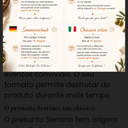
bela regularidade gustativa.
Um formato generoso de 7 a 7,5 kg
Com um peso entre 7 e 7,5 kg,
este presunto constitui uma
excelente escolha para famílias,
apreciadores de corte à faca ou
eventos conviviais. O seu
formato permite desfrutar do
produto durante mais tempo.
O presunto Serrano, um clássico
O presunto Serrano tem origem