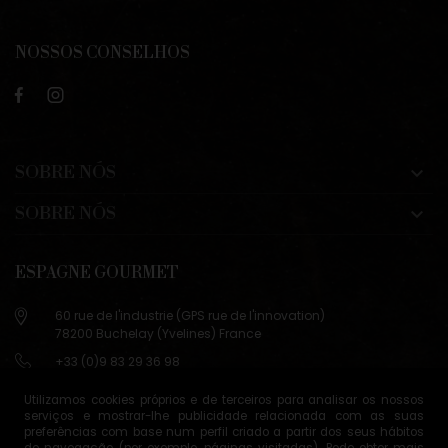
NOSSOS CONSELHOS
SOBRE NÓS

SOBRE NÓS

ESPAGNE GOURMET
60 rue de l'industrie (GPS rue de l'innovation)
78200 Buchelay (Yvelines) France
+33 (0)9 83 29 36 98
info@espagne-gourmet.com
Utilizamos cookies próprios e de terceiros para analisar os nossos
78200 Buchelay (Yvelines) France
serviços e mostrar-lhe publicidade relacionada com as suas
preferências com base num perfil criado a partir dos seus hábitos
Contactez-nous