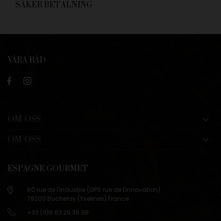
SÄKER BETALNING
VÅRA RÅD
OM OSS

OM OSS

ESPAGNE GOURMET
60 rue de l'industrie (GPS rue de l'innovation)
78200 Buchelay (Yvelines) France
+33 (0)9 83 29 36 98