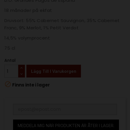
D.O. Grandes Pagos de España
18 månader på ekfat
Druvsort:
55% Cabernet Sauvignon, 35% Cabernet
Franc, 9% Merlot, 1% Petit Verdot
14,5% volymprocent
75 cl
Antal
Lägg Till I Varukorgen

Finns inte i lager
MEDDELA MIG NÄR PRODUKTEN ÄR ÅTER I LAGER.