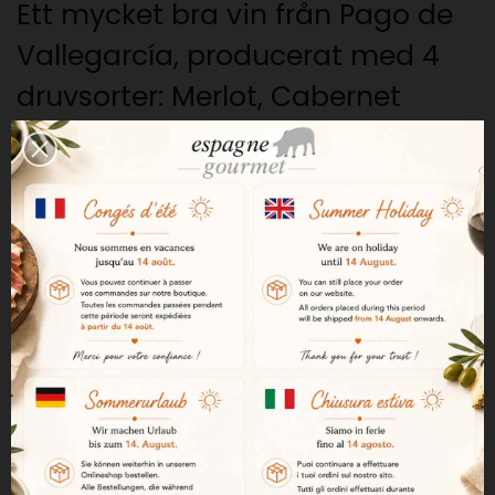
Ett mycket bra vin från Pago de
Vallegarcía, producerat med 4
druvsorter: Merlot, Cabernet
Sauvignon, Petit Verdot och
Cabernet Franc, som ger ett
perfekt, balanserat och
harmoniskt vin.
Vinet lagras i 12 månader på
ekfat och därefter ytterligare 18
månader i källaren.
Resultatet är ett av våra
favoritviner.