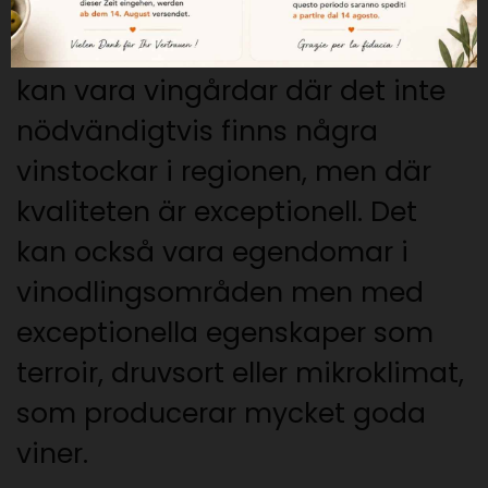
Ett Vino de Pago är ett vin med
exceptionella egenskaper. Det
kan vara vingårdar där det inte
nödvändigtvis finns några
vinstockar i regionen, men där
kvaliteten är exceptionell. Det
kan också vara egendomar i
vinodlingsområden men med
exceptionella egenskaper som
terroir, druvsort eller mikroklimat,
som producerar mycket goda
viner.