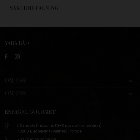
SÄKER BETALNING
VÅRA RÅD
OM OSS

OM OSS

ESPAGNE GOURMET
60 rue de l'industrie (GPS rue de l'innovation)
78200 Buchelay (Yvelines) France
+33 (0)9 83 29 36 98