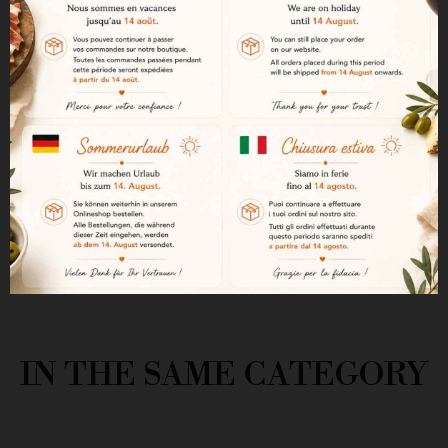
Efter skörden sker jäsningen i
rostfria ståltankar under 15
dagar, under temperaturkontroll
som inte överstiger 27°C. En del
av vinet (10%) lagras i mindre än
ett år på franska ekfat.
IN THE SAME CATEGORY