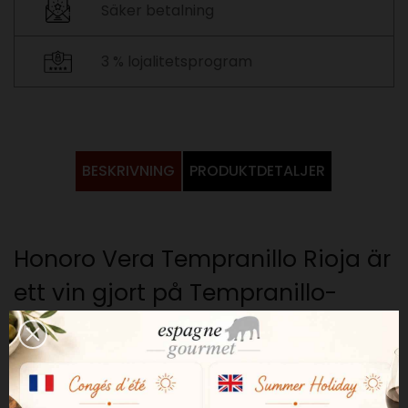
Säker betalning
3 % lojalitetsprogram
BESKRIVNING
PRODUKTDETALJER
Honoro Vera Tempranillo Rioja är
ett vin gjort på Tempranillo-
druvor som odlats på 15 till 60 år
gamla vingårdar i Laguardia, på
lerrika kalkstensjordar.