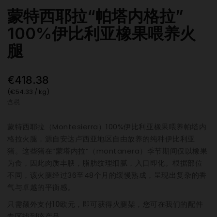
蒙特西耶拉“帕塔内格拉”
100%伊比利亚橡果喂养火
腿
€418.38
(€54.33 / kg)
含税
蒙特西耶拉（Montesierra）100%伊比利亚橡果喂养帕塔内
格拉火腿，源自安达卢西亚地区自由放养的纯种伊比利亚
猪。这些猪在“蒙塔内拉”（montanera）季节期间仅以橡果
为食，因此肉质丰腴，脂肪纹理细腻，入口即化。根据部位
不同，该火腿经过36至48个月的缓慢熟成，呈现出复杂的香
气与卓越的平衡感。
只需额外支付10欧元，即可获得火腿架，您可在我们的配件
专区找到该产品。