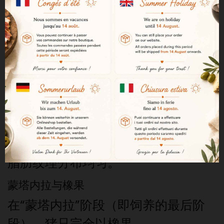
火腿的标志性特征。
安达卢西亚的放养环境
猪群在安达卢西亚的德赫萨
（dehesas）中自由放养，这里是广
阔的牧场与橡树林交织而成的自然景
观。每头猪都有数公顷的土地可以自
由活动。这种日常活动增强了肌肉，
造就了肉质紧实且入口即化的特点，
脂肪纹理分布均匀。
蒙塔内拉与橡果
在“蒙塔内拉”阶段（即饲养的最后阶
段），猪只完全以橡果