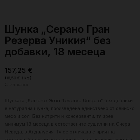
Шунка „Серано Гран
Резерва Уникия“ без
добавки, 18 месеца
157,25 €
(18,50 € / kg)
С вкл. данък
Шунката „Serrano Gran Reserva Uniquia“ без добавки
е натурална шунка, произведена единствено от свинско
месо и сол. Без нитрити и консерванти, тя зрее
минимум 18 месеца в естествените сушилни на Сиера
Невада, в Андалусия. Тя се отличава с приятна
текстура, балансирана соленост и автентични аромати.