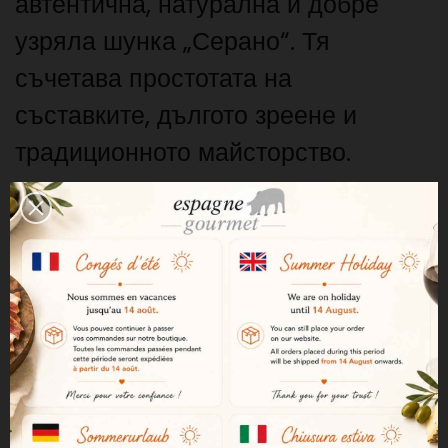
автентична, натурална и добре
узряла шунка „Серано“. Тя
съчетава простотата на
съставките, дългото зреене и
традиционното майсторство.
Чист състав
Този шунка се приготвя само с две
съставки: шунка и сол. Не се
използват нитрити, консерванти
или добавки. Тази рецепта спазва
традицията и подчертава
естествения вкус на продукта.