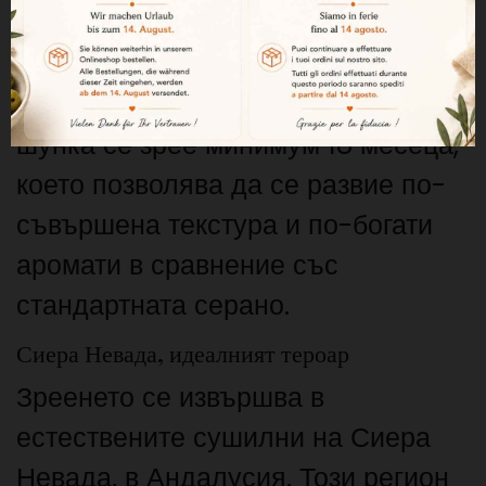
Зреене от минимум 18 месеца
Етикетът Gran Reserva означава
удължено време на зреене. Този
шунка се зрее минимум 18 месеца,
което позволява да се развие по-
съвършена текстура и по-богати
аромати в сравнение със
стандартната серано.
Сиера Невада, идеалният тероар
Зреенето се извършва в
естествените сушилни на Сиера
Невада, в Андалусия. Този регион