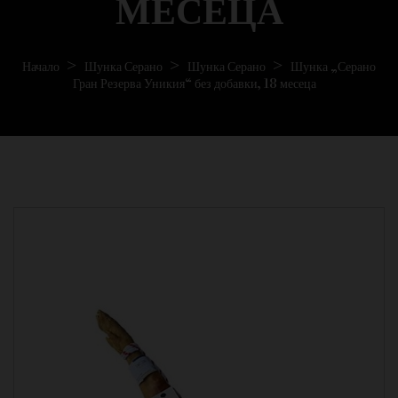
МЕСЕЦА
Начало
Шунка Серано
Шунка Серано
Шунка „Серано
Гран Резерва Уникия“ без добавки, 18 месеца