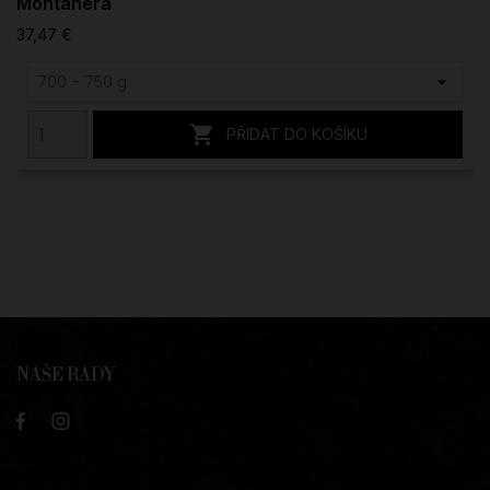
Montanera
37,47 €

PŘIDAT DO KOŠÍKU
NAŠE RADY