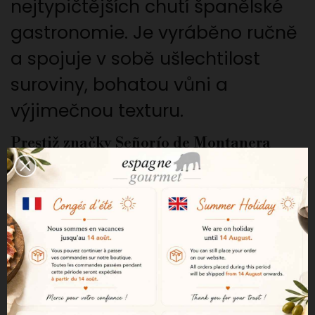
nejtypičtějších chutí španělské
gastronomie. Je vyráběno ručně
a spojuje v sobě ušlechtilost
suroviny, bohatou vůni a
výjimečnou texturu.
Prestiž značky Señorío de Montanera
Señorío de Montanera je jednou z
nejuznávanějších značek v
oblasti prémiových iberských
produktů. Díky svým vysokým
nárokům na chov, výběr a ruční
výrobu je tato značka referencí