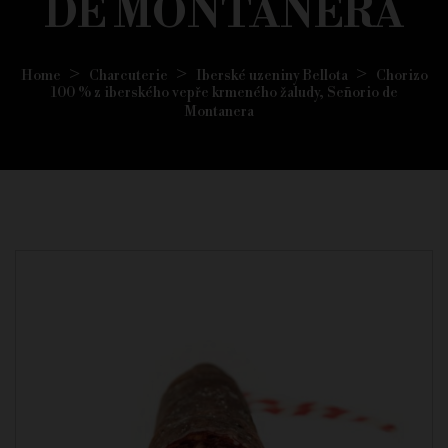
DE MONTANERA
Home
Charcuterie
Iberské uzeniny Bellota
Chorizo
100 % z iberského vepře krmeného žaludy, Señorio de
Montanera