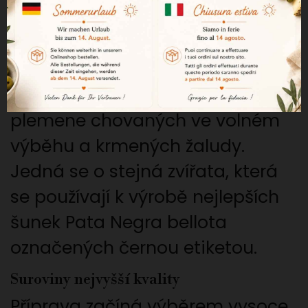
pro náročné milovníky.
100% iberský původ bellota
Tato chorizo pochází z prasat
čistokrevného iberského
plemene chovaných ve volném
výběhu a krmených žaludy.
Jedná se o stejná zvířata, která
se používají k výrobě nejlepších
šunek Pata Negra bellota
označených černou etiketou.
Suroviny nejvyšší kvality
Příprava začíná výběrem vysoce