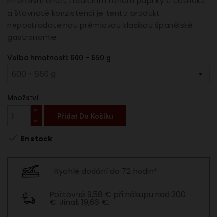
intenzivní chuti, tradičním tónům papriky a česneku
a šťavnaté konzistenci je tento produkt
nepostradatelnou prémiovou klasikou španělské
gastronomie.
Volba hmotnosti: 600 - 650 g
Množství
Přidat Do Košíku

En stock
Rychlé dodání do 72 hodin*
Poštovné 9,58 € při nákupu nad 200
€. Jinak 19,66 €.