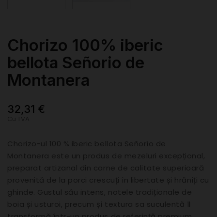
Chorizo 100% iberic
bellota Señorio de
Montanera
32,31 €
Cu TVA
Chorizo-ul 100 % iberic bellota Señorío de
Montanera este un produs de mezeluri excepțional,
preparat artizanal din carne de calitate superioară
provenită de la porci crescuți în libertate și hrăniți cu
ghinde. Gustul său intens, notele tradiționale de
boia și usturoi, precum și textura sa suculentă îl
transformă într-un produs de referință premium,