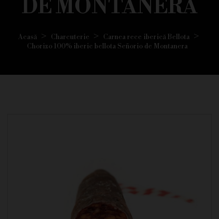
DE MONTANERA
Acasă
Charcuterie
Carnea rece iberică Bellota
Chorizo 100% iberic bellota Señorio de Montanera