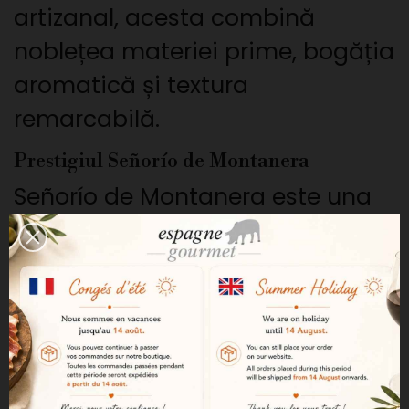
artizanal, acesta combină
noblețea materiei prime, bogăția
aromatică și textura
remarcabilă.
Prestigiul Señorío de Montanera
Señorío de Montanera este una
dintre cele mai recunoscute
case din universul iberic
premium. Exigența sa în materie
de creștere, selecție și fabricare
artizanală o face o referință
pentru amatorii exigenți.