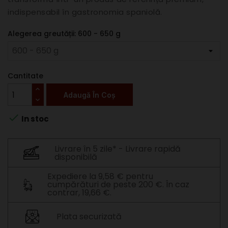
indispensabil în gastronomia spaniolă.
Alegerea greutății: 600 - 650 g
Cantitate
Adaugă În Coș

In stoc
Livrare în 5 zile* - Livrare rapidă
disponibilă
Expediere la 9,58 € pentru
cumpărături de peste 200 €. În caz
contrar, 19,66 €.
Plata securizată