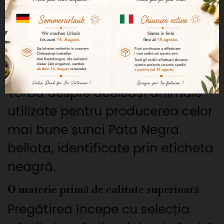
O origine 100% iberică bellota
Acest chorizo provine de la porci
de rasă pură iberică, crescuți în
libertate și hrăniți cu ghinde. Este
vorba despre aceleași animale
utilizate pentru producerea celor
mai bune șunci Pata Negra
bellota, identificate prin eticheta
neagră.
O materie primă de calitate superioară
Pregătirea începe cu selecția