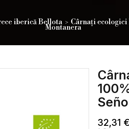
ece iberică Bellota
Cârnați ecologici
Montanera
Cârna
100% 
Seño
32,31 