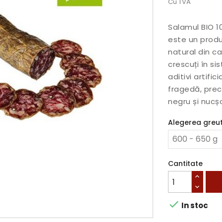
Cu TVA
Salamul BIO 1
este un produ
natural din c
crescuți în si
aditivi artifi
fragedă, prec
negru și nucș
Alegerea greută
Cantitate

In stoc