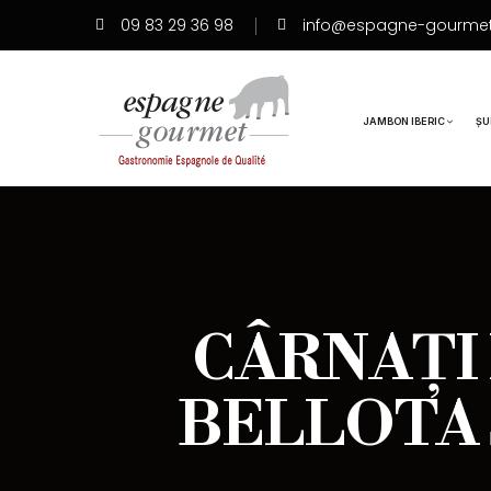
09 83 29 36 98
info@espagne-gourme
JAMBON IBERIC
ȘU
CÂRNAȚI 
BELLOTA