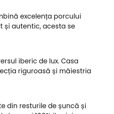
mbină excelența porcului
at și autentic, acesta se
rsul iberic de lux. Casa
ecția riguroasă și măiestria
 din resturile de șuncă și