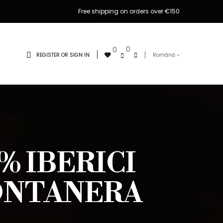
Free shipping on orders over €150
0
0
REGISTER OR SIGN IN
Română
% IBERICI
ONTANERA