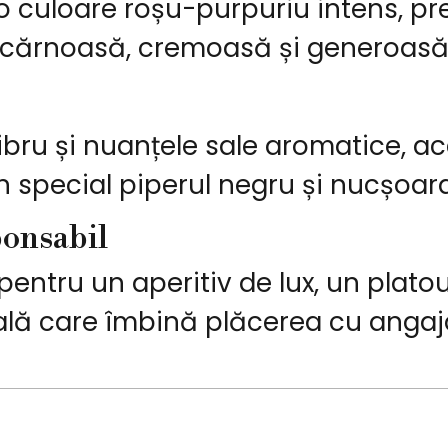
ă o culoare roșu-purpuriu intens, p
ă cărnoasă, cremoasă și generoasă
ibru și nuanțele sale aromatice, 
 în special piperul negru și nucșoara
onsabil
 pentru un aperitiv de lux, un plat
nală care îmbină plăcerea cu anga