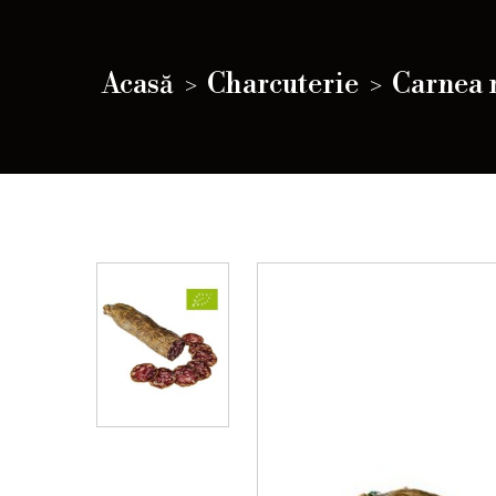
Acasă
Charcuterie
Carnea r