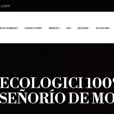
t.com
NCĂ SERRANO
CHARCUTERIE
BRÂNZĂ
VIN
BĂCĂNIE
ACCESORII
ECOLOGICI 100
 SEÑORÍO DE M