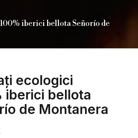
 100% iberici bellota Señorío de
ți ecologici
iberici bellota
río de Montanera
€