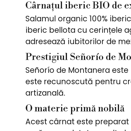
Cârnațul iberic BIO de e
Salamul organic 100% iberi
iberic bellota cu cerințele a
adresează iubitorilor de me
Prestigiul Señorío de M
Señorío de Montanera este un
este recunoscută pentru cre
artizanală.
O materie primă nobilă
Acest cârnat este preparat 