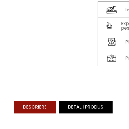
L
Exp
pes
P
P
DESCRIERE
DETALII PRODUS