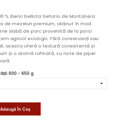
00 % iberic bellota Señorío de Montanera
s de mezeluri premium, obținut în mod
arne slabă de porc provenită de la porci
stem agricol ecologic. Fără conservanți sau
ciali, acesta oferă o textură consistentă și
um și o aromă rafinată, cu note de piper
oară.
ții: 600 - 650 g
Adaugă În Coș