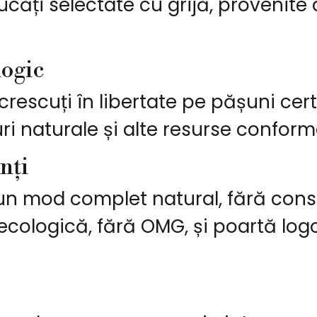
ăți selectate cu grijă, provenite d
logic
 crescuți în libertate pe pășuni cer
ri naturale și alte resurse conform
nți
un mod complet natural, fără conserv
ecologică, fără OMG, și poartă logo