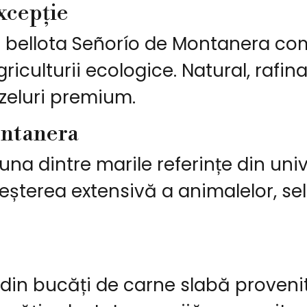
xcepție
c bellota Señorío de Montanera co
griculturii ecologice. Natural, rafin
zeluri premium.
ontanera
a dintre marile referințe din unive
șterea extensivă a animalelor, sel
din bucăți de carne slabă provenite