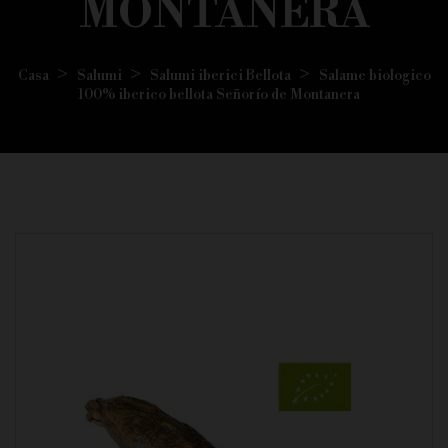
MONTANERA
Casa
Salumi
Salumi iberici Bellota
Salame biologico
100% iberico bellota Señorío de Montanera