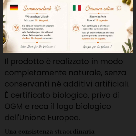
alimentazione si basa su
ghiande, erbe naturali e altre
risorse conformi all'agricoltura
biologica.
Senza additivi né conservanti
Il prodotto è realizzato in modo
completamente naturale, senza
conservanti né additivi artificiali.
È certificato biologico, privo di
OGM e reca il logo biologico
dell'Unione Europea.
Una consistenza straordinaria