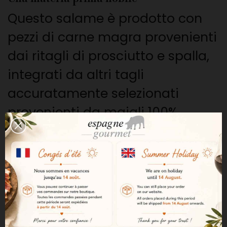
Questo salame è prodotto con
pezzi di carne magra provenienti
dai ritagli di prosciutto e spalla,
integrati da altri tagli
accuratamente selezionati
provenienti da maiali 100%
iberici alimentati con ghiande.
Origine biologica certificata
I maiali iberici biologici sono
allevati in libertà in pascoli
certificati biologici. La loro