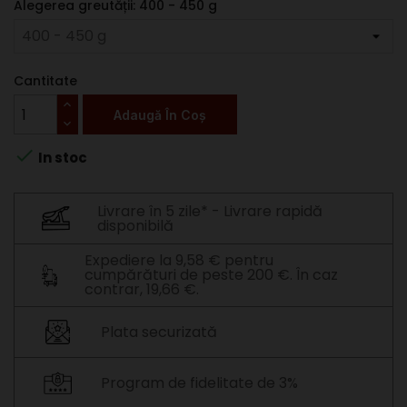
Alegerea greutății: 400 - 450 g
Cantitate
Adaugă În Coș

In stoc
Livrare în 5 zile* - Livrare rapidă
disponibilă
Expediere la 9,58 € pentru
cumpărături de peste 200 €. În caz
contrar, 19,66 €.
Plata securizată
Program de fidelitate de 3%