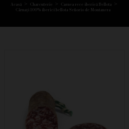
Acasă
Charcuterie
Carnea rece iberică Bellota
Cârnați 100% iberici bellota Señorio de Montanera