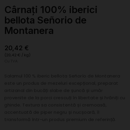
Cârnați 100% iberici
bellota Señorio de
Montanera
20,42 €
(20,42 € / kg)
Cu TVA
Salamul 100 % iberic bellota Señorío de Montanera
este un produs de mezeluri excepțional, preparat
artizanal din bucăți slabe de șuncă și umăr
provenite de la porci crescuți în libertate și hrăniți cu
ghinde. Textura sa consistentă și cremoasă,
accentuată de piper negru și nucșoară, îl
transformă într-un produs premium de referință.