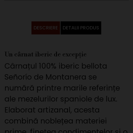
DESCRIERE
DETALII PRODUS
Un cârnat iberic de excepție
Cârnațul 100% iberic bellota
Señorío de Montanera se
numără printre marile referințe
ale mezelurilor spaniole de lux.
Elaborat artizanal, acesta
combină noblețea materiei
prime, finețea condimentelor și o