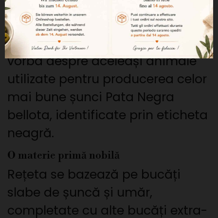
Acest cârnat provine de la porci
de rasă pură iberică, crescuți în
libertate și hrăniți cu ghinde. Este
vorba despre aceleași animale
utilizate pentru producerea celor
mai bune șunci Pata Negra
bellota, identificate prin eticheta
neagră.
O materie primă nobilă
Rețeta se bazează pe bucăți
slabe de șuncă și umăr,
completate cu alte bucăți extra-