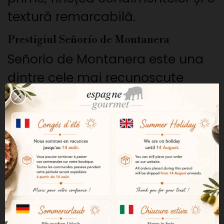
textură remarcabilă.
Prestigiul Señorío de Montanera
Señorío de Montanera este una
dintre cele mai recunoscute
case din universul iberic
premium. exigențele sale în
materie de creștere, selecție și
producție artizanală o fac o
valoare sigură pentru amatorii
exigenți.
O origine 100% iberică bellota