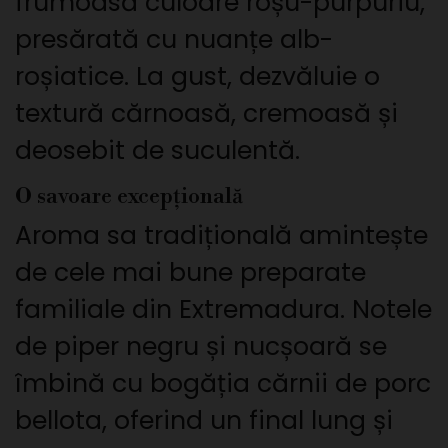
frumoasă culoare roșu-purpuriu,
presărată cu nuanțe alb-
roșiatice. La gust, dezvăluie o
textură cărnoasă, cremoasă și
deosebit de suculentă.
O savoare excepțională
Aroma sa tradițională amintește
de cele mai bune preparate
familiale din Extremadura. Notele
de piper negru și nucșoară se
îmbină cu bogăția cărnii de porc
bellota, oferind un final lung și