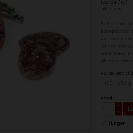
(20,42 € / kg)
Inkl. moms
Señorío de Mo
exceptionell c
av magra bita
i frihet och u
konsistens, 
till en oumbär
Val av vikt: 40
Antal
Lä

I Lager