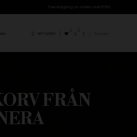
Free shipping on orders over €150
0
0
MITT KONTO
Svenska
HÖR
KORV FRÅN
NERA