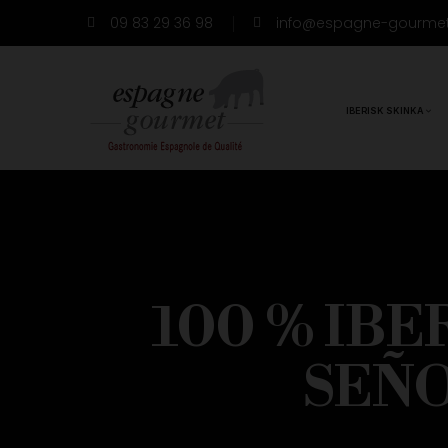
09 83 29 36 98
info@espagne-gourme
IBERISK SKINKA
100 % IB
SEÑ