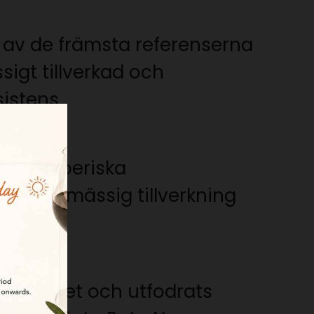
 av de främsta referenserna
igt tillverkad och
istens.
 den iberiska
tverksmässig tillverkning
p i frihet och utfodrats