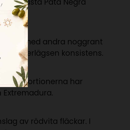
ra de bästa Pata Negra
tterade med andra noggrant
ch en överlägsen konsistens.
t. Proportionerna har
ån Extremadura.
ag av rödvita fläckar. I