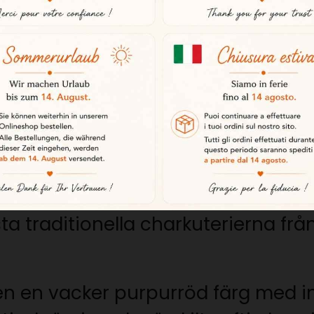
djur som används för att produce
etecknas av den svarta etiketten.
 bitar av skinka och bog, komple
Detta val garanterar en rik smak o
g
n svartpeppar och riven muskotnö
ta traditionella charkuterierna fr
n en vacker purpurröd färg med insl