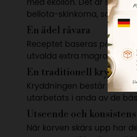
med ekollon. Det är samma 
bellota-skinkorna, som känn
En ädel råvara
Receptet baseras på magra
utvalda extra magra bitar. 
En traditionell kryddnin
Kryddningen består av male
utarbetats i anda av de bäs
Utseende och konsistens
När korven skärs upp har de