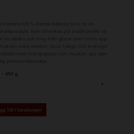
ntanera 100 % iberisk bellota-korv är en
harkprodukt som tillverkas på traditionellt vis
r av skinka och bog från grisar som fötts upp
tfodrats med ekollon. Dess fylliga och krämiga
kryddad med svartpeppar och muskot, gör den
lig premiumklassiker.
0 - 450 g
gg Till I Varukorgen