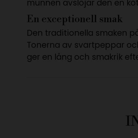
munnen avslöjar den en kötti
En exceptionell smak
Den traditionella smaken p
Tonerna av svartpeppar och
ger en lång och smakrik eft
I