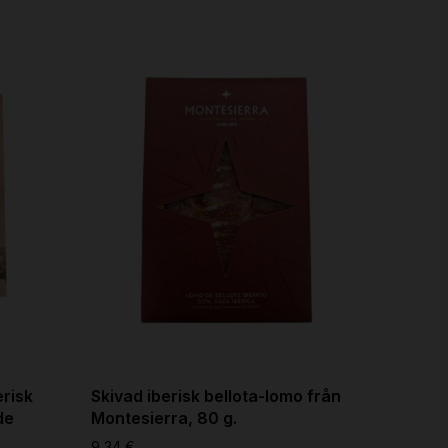
erisk
Skivad iberisk bellota-lomo från
100 % 
de
Montesierra, 80 g.
tryffel
Monta
9,34 €