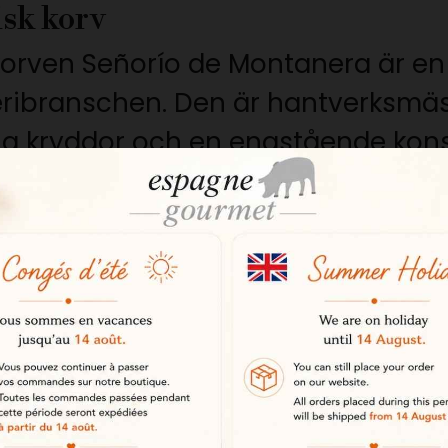
isk korv
-korven Señorío de Montanera är en
ibranschen. Den är hantverksmäss
ina kryddor och en enastående kons
restige
tt av de mest erkända namnen inom
krav på uppfödning, urval och han
ör kräsna finsmakare.
ursprung
asiga iberiska grisar som fötts up