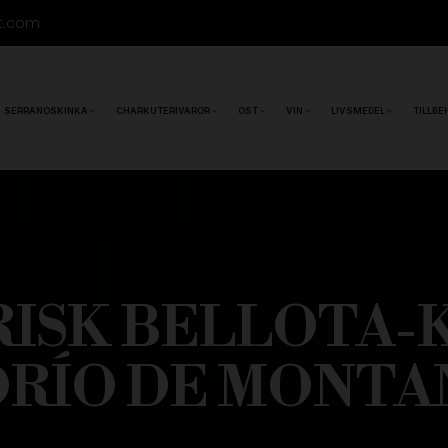
t.com
SERRANOSKINKA
CHARKUTERIVAROR
OST
VIN
LIVSMEDEL
TILLBE
ERISK BELLOTA-
ORÍO DE MONTA