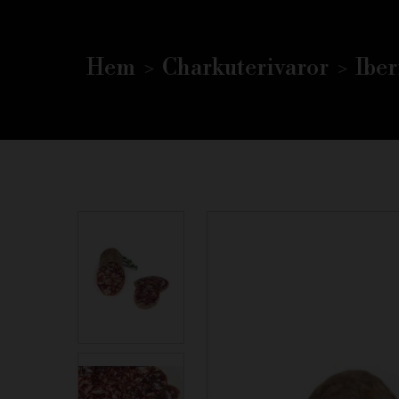
Hem
Charkuterivaror
Iber