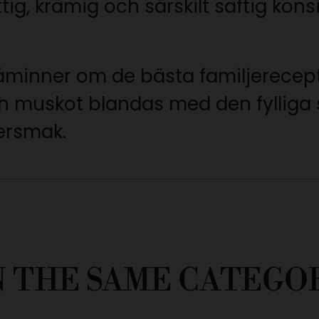
g, krämig och särskilt saftig kons
åminner om de bästa familjerecep
 muskot blandas med den fylliga 
ersmak.
N THE SAME CATEGO