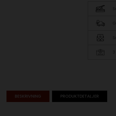
S
G
S
3
BESKRIVNING
PRODUKTDETALJER