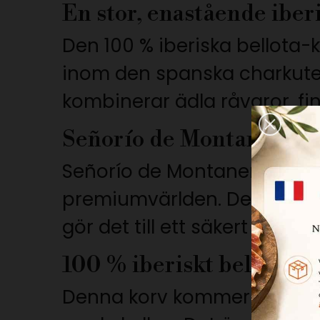
En stor, enastående iber
Den 100 % iberiska bellota
inom den spanska charkuter
kombinerar ädla råvaror, f
Señorío de Montaneras p
Señorío de Montanera är e
premiumvärlden. Dess höga 
gör det till ett säkert kort f
100 % iberiskt bellota-
Denna korv kommer från renr