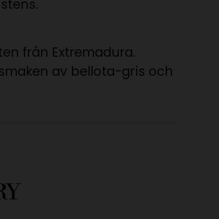
istens.
ten från Extremadura.
smaken av bellota-gris och
RY