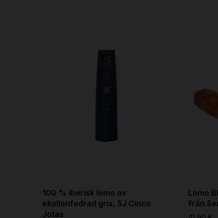
100 % iberisk lomo av
Lomo BI
ekollonfodrad gris, 5J Cinco
från Se
Jotas
41,90 €