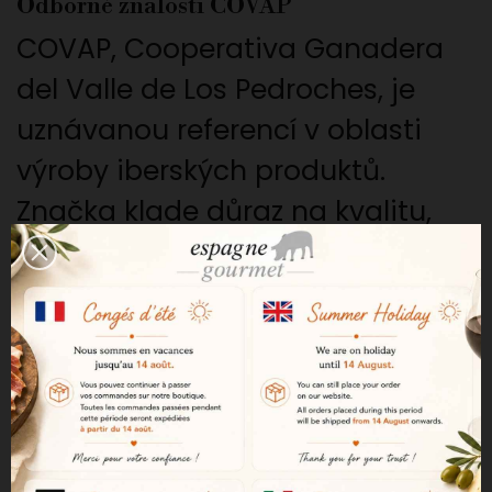
Odborné znalosti COVAP
COVAP, Cooperativa Ganadera
del Valle de Los Pedroches, je
uznávanou referencí v oblasti
výroby iberských produktů.
Značka klade důraz na kvalitu,
sledovatelnost a dodržování
španělských gastronomických
tradic.
Pečlivá výroba
Tato morcilla se vyrábí z
nejlepšího vepřového masa,