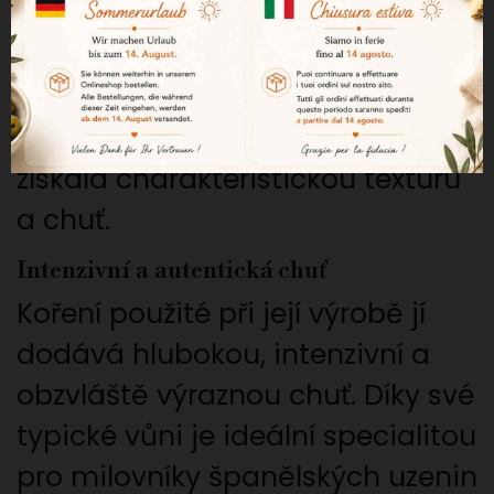
iberské krve a směsi pečlivě
vybraných koření. Poté se plní do
střev a prochází kontrolovaným
procesem zrání a sušení, aby
získala charakteristickou texturu
a chuť.
Intenzivní a autentická chuť
Koření použité při její výrobě jí
dodává hlubokou, intenzivní a
obzvláště výraznou chuť. Díky své
typické vůni je ideální specialitou
pro milovníky španělských uzenin