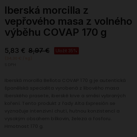
Iberská morcilla z
vepřového masa z volného
výběhu COVAP 170 g
5,83 €
8,97 €
Uložit 35%
(34,30 € / kg)
S DPH
Iberská morcilla Bellota COVAP 170 g je autentická
španělská specialita vyrobená z libového masa
iberského prasete, iberské krve a směsi vybraných
koření. Tento produkt z řady Alta Expresión se
vyznačuje intenzivní chutí, hutnou konzistencí a
vysokým obsahem bílkovin, železa a fosforu.
Hmotnost 170 g.