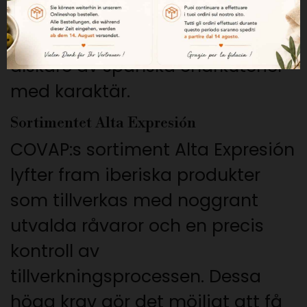
smak. Dess typiska arom gör den
till en idealisk specialitet för
älskare av spanska charkuterier
med karaktär.
Sortimentet Alta Expresión
COVAP:s sortiment Alta Expresión
lyfter fram iberiska produkter
som tillverkas med noggrant
utvalda råvaror och en precis
kontroll av
tillverkningsprocessen. Dessa
höga krav gör det möjligt att få