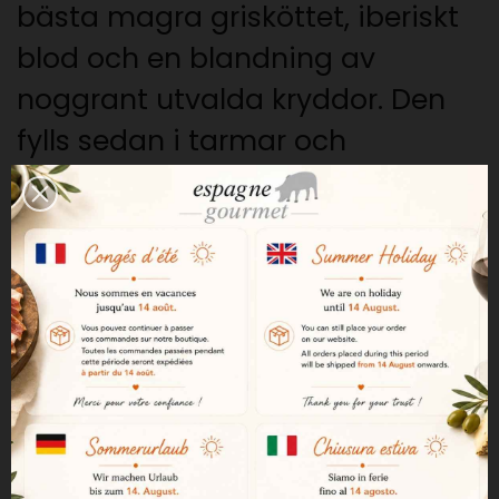
bästa magra grisköttet, iberiskt
blod och en blandning av
noggrant utvalda kryddor. Den
fylls sedan i tarmar och
genomgår en kontrollerad
mognads- och torkningsprocess
för att få sin karakteristiska
konsistens och smak.
En intensiv och autentisk smak
Kryddorna som används i
tillverkningen ger den en djup,
intensiv och särskilt uttrycksfull