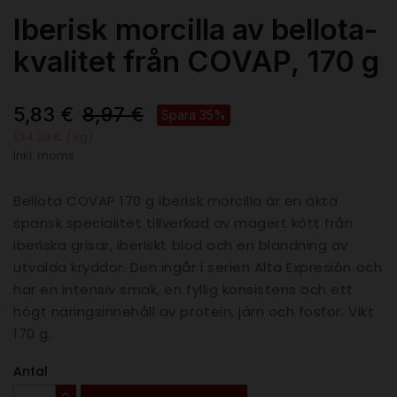
Iberisk morcilla av bellota-
kvalitet från COVAP, 170 g
5,83 €
8,97 €
Spara 35%
(34,30 € / kg)
Inkl. moms
Bellota COVAP 170 g iberisk morcilla är en äkta
spansk specialitet tillverkad av magert kött från
iberiska grisar, iberiskt blod och en blandning av
utvalda kryddor. Den ingår i serien Alta Expresión och
har en intensiv smak, en fyllig konsistens och ett
högt näringsinnehåll av protein, järn och fosfor. Vikt
170 g.
Antal