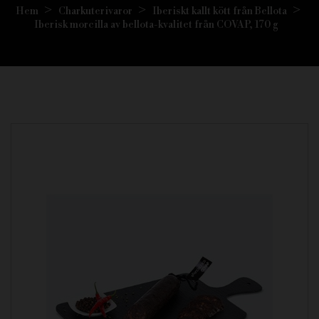
Hem
Charkuterivaror
Iberiskt kallt kött från Bellota
Iberisk morcilla av bellota-kvalitet från COVAP, 170 g