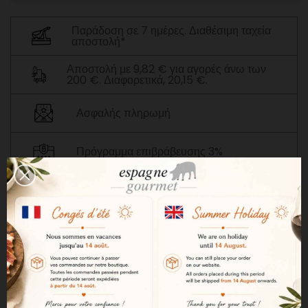
Παράδοση σε 7 ημέρες. Διαθέσιμη ταχεία
αποστολή*
Αποστολή με 9,82 € για αγορές άνω των
200 €. Διαφορετικά, 20,15 €.
Ασφαλής πληρωμή
Πρόγραμμα επιβράβευσης 3%
ΠΕΡΙΓΡΑΦΉ
ΛΕΠΤΟΜΈΡΕΙΕΣ ΠΡΟΪΌΝΤΟΣ
Ένα σέρι Manzanilla που