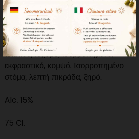
παρασκευάζεται στο Sanlucar de
Barrameda.
Λαμπερό αχυρένιο χρώμα. Άρωμα
αλατιού, ισχυρό, ισορροπημένο,
εκφραστικό, κομψό. Ισορροπημένο
στόμα, λεπτή πικράδα, ξηρό.
Alc. 15%
75 Cl.