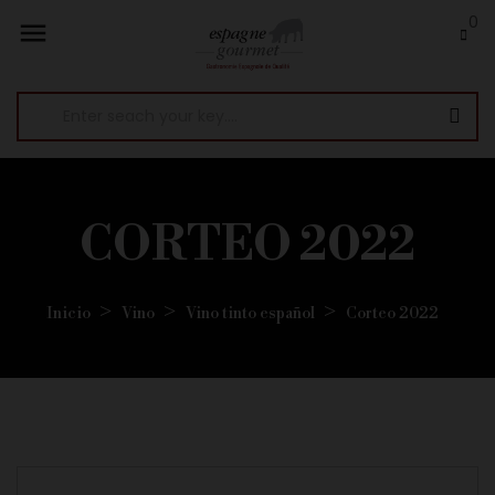
0

CORTEO 2022
Inicio
Vino
Vino tinto español
Corteo 2022