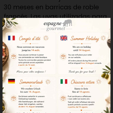
30 meses en barricas de roble
francés. Las uvas utilizadas para
la elaboración de este vino
proceden de un pequeño viñedo
de Syrah situado en el valle de
Aragona, al norte de Jumilla. De
color púrpura oscuro, intenso y
seductor, en boca es muy
sabroso, con notas ahumadas y
sabores ricos y maduros de
arándanos, moras y otras bayas
silvestres.