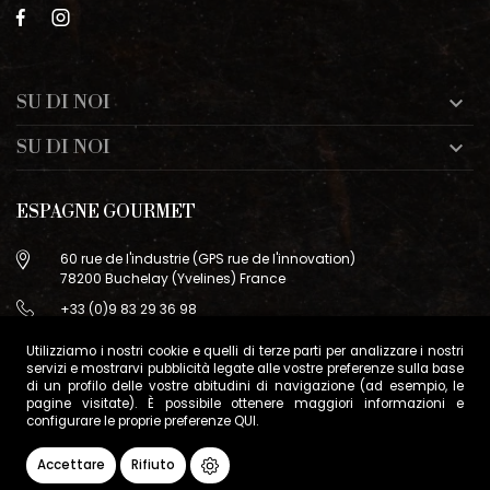
SU DI NOI

SU DI NOI

ESPAGNE GOURMET
60 rue de l'industrie (GPS rue de l'innovation)
78200 Buchelay (Yvelines) France
+33 (0)9 83 29 36 98
info@espagne-gourmet.com
Utilizziamo i nostri cookie e quelli di terze parti per analizzare i nostri
78200 Buchelay (Yvelines) France
servizi e mostrarvi pubblicità legate alle vostre preferenze sulla base
di un profilo delle vostre abitudini di navigazione (ad esempio, le
Contactez-nous
pagine visitate). È possibile ottenere maggiori informazioni e
configurare le proprie preferenze
QUI
.
Condizioni di vendita
Gestione dei cookie
Accettare
Rifiuto