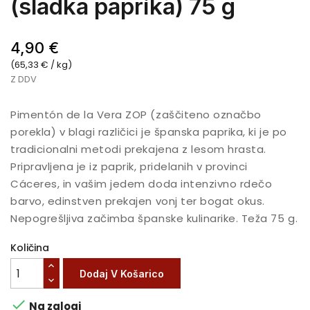
(sladka paprika) 75 g
4,90 €
(65,33 € / kg)
Z DDV
Pimentón de la Vera ZOP (zaščiteno označbo
porekla) v blagi različici je španska paprika, ki je po
tradicionalni metodi prekajena z lesom hrasta.
Pripravljena je iz paprik, pridelanih v provinci
Cáceres, in vašim jedem doda intenzivno rdečo
barvo, edinstven prekajen vonj ter bogat okus.
Nepogrešljiva začimba španske kulinarike. Teža 75 g.
Količina
Dodaj V Košarico

Na zalogi