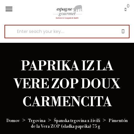
0

PAPRIKA IZ LA
VERE ZOP DOUX
CARMENCITA
Domov
Trgovina
Španska trgovina z živili
Pimentón
de la Vera ZOP (sladka paprika) 75 g