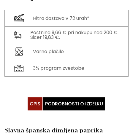
Hitra dostava v 72 urah*
Poštnina 9,66 € pri nakupu nad 200 €.
Sicer 19,83 €.
Varno plačilo
3% program zvestobe
OPIS
PODROBNOSTI O IZDELKU
Slavna španska dimljena paprika