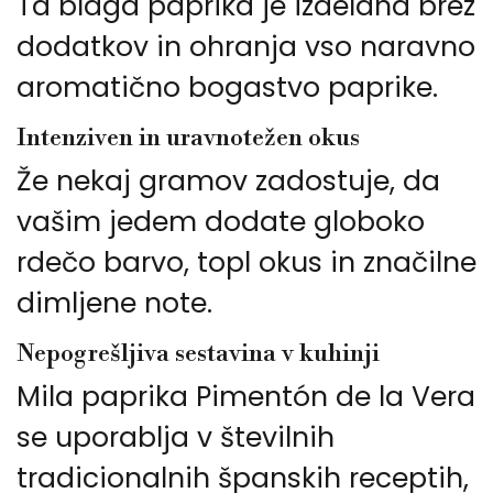
Ta blaga paprika je izdelana brez
dodatkov in ohranja vso naravno
aromatično bogastvo paprike.
Intenziven in uravnotežen okus
Že nekaj gramov zadostuje, da
vašim jedem dodate globoko
rdečo barvo, topl okus in značilne
dimljene note.
Nepogrešljiva sestavina v kuhinji
Mila paprika Pimentón de la Vera
se uporablja v številnih
tradicionalnih španskih receptih,