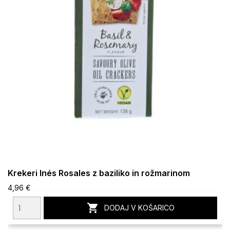
Krekeri Inés Rosales z baziliko in rožmarinom
4,96 €

DODAJ V KOŠARICO